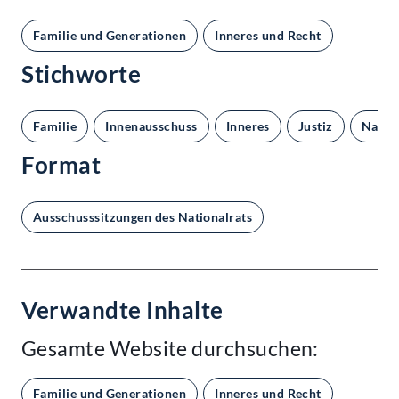
Familie und Generationen
Inneres und Recht
Stichworte
Familie
Innenausschuss
Inneres
Justiz
Nation
Format
Ausschusssitzungen des Nationalrats
Verwandte Inhalte
Gesamte Website durchsuchen:
Familie und Generationen
Inneres und Recht