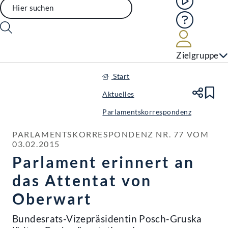
Hilfe
Benutze
Zielgruppe
Start
Aktuelles
Te
Le
Parlamentskorrespondenz
PARLAMENTSKORRESPONDENZ NR. 77 VOM 
03.02.2015
Parlament erinnert an
das Attentat von
Oberwart
Bundesrats-Vizepräsidentin Posch-Gruska