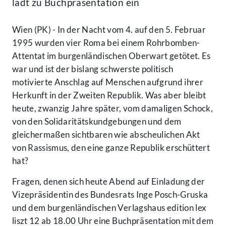
lädt zu Buchpräsentation ein
Wien (PK) - In der Nacht vom 4. auf den 5. Februar
1995 wurden vier Roma bei einem Rohrbomben-
Attentat im burgenländischen Oberwart getötet. Es
war und ist der bislang schwerste politisch
motivierte Anschlag auf Menschen aufgrund ihrer
Herkunft in der Zweiten Republik. Was aber bleibt
heute, zwanzig Jahre später, vom damaligen Schock,
von den Solidaritätskundgebungen und dem
gleichermaßen sichtbaren wie abscheulichen Akt
von Rassismus, den eine ganze Republik erschüttert
hat?
Fragen, denen sich heute Abend auf Einladung der
Vizepräsidentin des Bundesrats Inge Posch-Gruska
und dem burgenländischen Verlagshaus edition lex
liszt 12 ab 18.00 Uhr eine Buchpräsentation mit dem