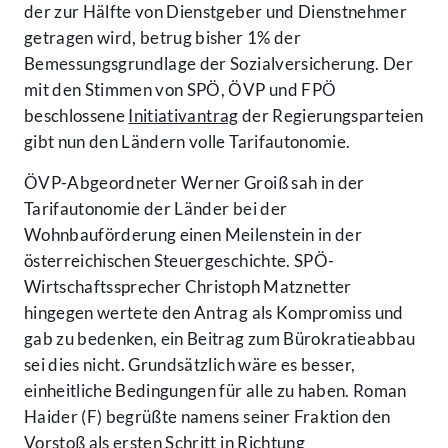
der zur Hälfte von Dienstgeber und Dienstnehmer
getragen wird, betrug bisher 1% der
Bemessungsgrundlage der Sozialversicherung. Der
mit den Stimmen von SPÖ, ÖVP und FPÖ
beschlossene
Initiativantrag
der Regierungsparteien
gibt nun den Ländern volle Tarifautonomie.
ÖVP-Abgeordneter Werner Groiß sah in der
Tarifautonomie der Länder bei der
Wohnbauförderung einen Meilenstein in der
österreichischen Steuergeschichte. SPÖ-
Wirtschaftssprecher Christoph Matznetter
hingegen wertete den Antrag als Kompromiss und
gab zu bedenken, ein Beitrag zum Bürokratieabbau
sei dies nicht. Grundsätzlich wäre es besser,
einheitliche Bedingungen für alle zu haben. Roman
Haider (F) begrüßte namens seiner Fraktion den
Vorstoß als ersten Schritt in Richtung