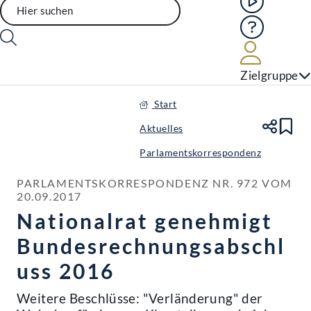
Hilfe
Benutze
Zielgruppe
Start
Aktuelles
Te
Le
Parlamentskorrespondenz
PARLAMENTSKORRESPONDENZ NR. 972 VOM 
20.09.2017
Nationalrat genehmigt
Bundesrechnungsabschl
uss 2016
Weitere Beschlüsse: "Verländerung" der