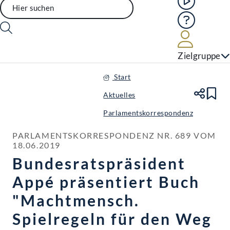
Hilfe
Benutze
Zielgruppe
Start
Aktuelles
Te
Le
Parlamentskorrespondenz
PARLAMENTSKORRESPONDENZ NR. 689 VOM 
18.06.2019
Bundesratspräsident
Appé präsentiert Buch
"Machtmensch.
Spielregeln für den Weg