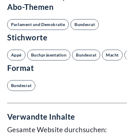
Abo-Themen
Parlament und Demokratie
Bundesrat
Stichworte
Appé
Buchpräsentation
Bundesrat
Macht
Pa
Format
Bundesrat
Verwandte Inhalte
Gesamte Website durchsuchen: