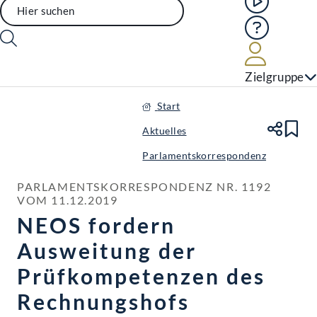
Hilfe
Benutze
Zielgruppe
Start
Aktuelles
Te
Le
Parlamentskorrespondenz
PARLAMENTSKORRESPONDENZ NR. 1192 
VOM 11.12.2019
NEOS fordern
Ausweitung der
Prüfkompetenzen des
Rechnungshofs