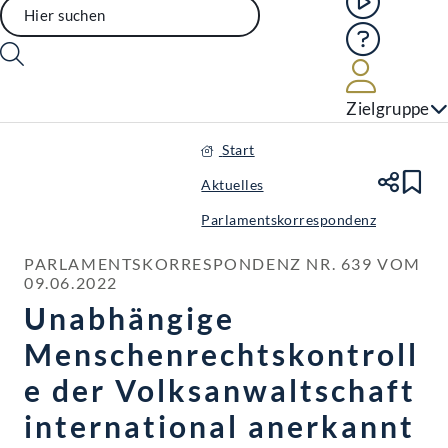
Hilfe
Benutze
Zielgruppe
Start
Aktuelles
Te
Le
Parlamentskorrespondenz
PARLAMENTSKORRESPONDENZ NR. 639 VOM 
09.06.2022
Unabhängige
Menschenrechtskontroll
e der Volksanwaltschaft
international anerkannt