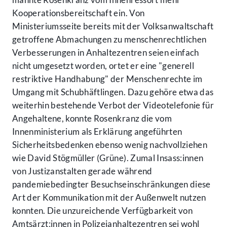
Kooperationsbereitschaft ein. Von
Ministeriumsseite bereits mit der Volksanwaltschaft
getroffene Abmachungen zu menschenrechtlichen
Verbesserungen in Anhaltezentren seien einfach
nicht umgesetzt worden, ortet er eine "generell
restriktive Handhabung" der Menschenrechte im
Umgang mit Schubhäftlingen. Dazu gehöre etwa das
weiterhin bestehende Verbot der Videotelefonie für
Angehaltene, konnte Rosenkranz die vom
Innenministerium als Erklärung angeführten
Sicherheitsbedenken ebenso wenig nachvollziehen
wie David Stögmüller (Grüne). Zumal Insass:innen
von Justizanstalten gerade während
pandemiebedingter Besuchseinschränkungen diese
Art der Kommunikation mit der Außenwelt nutzen
konnten. Die unzureichende Verfügbarkeit von
Amtsärzt:innen in Polizeianhaltezentren sei wohl