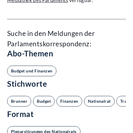
Mediathek des Parlaments
verfügbar.
Suche in den Meldungen der
Parlamentskorrespondenz:
Abo-Themen
Budget und Finanzen
Stichworte
Brunner
Budget
Finanzen
Nationalrat
Trans
Format
Plenarsitzungen des Nationalrats