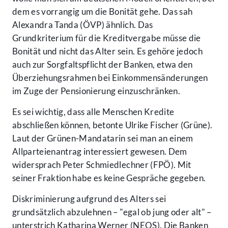
dem es vorrangig um die Bonität gehe. Das sah
Alexandra Tanda (ÖVP) ähnlich. Das
Grundkriterium für die Kreditvergabe müsse die
Bonität und nicht das Alter sein. Es gehöre jedoch
auch zur Sorgfaltspflicht der Banken, etwa den
Überziehungsrahmen bei Einkommensänderungen
im Zuge der Pensionierung einzuschränken.
Es sei wichtig, dass alle Menschen Kredite
abschließen können, betonte Ulrike Fischer (Grüne).
Laut der Grünen-Mandatarin sei man an einem
Allparteienantrag interessiert gewesen. Dem
widersprach Peter Schmiedlechner (FPÖ). Mit
seiner Fraktion habe es keine Gespräche gegeben.
Diskriminierung aufgrund des Alters sei
grundsätzlich abzulehnen – "egal ob jung oder alt" –
unterstrich Katharina Werner (NEOS). Die Banken