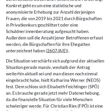
Konkret geht es um eine statistische und
anonymisierte Erhebung zur Anzahl derjenigen
Frauen, die von 2019 bis 2021 durch Bürgschaften
in Privatkonkurs geschlittert oder eine
Schuldner:innenberatung aufgesucht haben.
Außerdem soll die Anzahl jener Betroffenen erfasst
werden, die Bürgschaften für ihre Ehegatten
unterzeichnet haben (
2607/A(E)
).
Die Situation verschärfe sich aufgrund der aktuellen
Situation gerade massiv, weshalb der Antrag
weiterhin aktuell sei und man diesen noch einmal
eingebracht habe, hielt Katharina Werner (NEOS)
fest. Dem schloss sich Elisabeth Feichtinger (SPÖ)
an. Es brauche gerade jetzt mehr Datenerhebung,
da die finanzielle Situation für viele Menschen
schwieriger werde. Für Christian Ries (FPÖ) ist eine