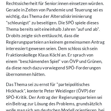
Rechtssicherheit für Senior:innen einsetzen würden.
Gerade in Zeiten von Pandemie und Teuerung sei es
wichtig, das Thema der Altersdiskriminierung
"schleunigst" zu beseitigen. Die SPÖ spiele dieses
Thema bereits seit eineinhalb Jahren "auf und ab".
Drobits zeigte sich enttäuscht, dass die
Regierungsparteien an keinem gemeinsamen Antrag
interessiert gewesen seien. Dem schloss sich sein
Fraktionskollege Klaus Köchl an. Er sprach von
einem "beschämenden Spiel" von ÖVP und Grünen,
da diese noch dazu vorwiegend SPÖ-Forderungen
übernommen hätten.
Das Thema sei zu ernst für "parteipolitisches
Hickhack", konterte Peter Weidinger (ÖVP) der
SPÖ-Kritik. Der Antrag der Regierungsparteien sei
ein Beitrag zur Lösung des Problems, grundsätzlich
wolle man sich am deutschen Modell orientieren, bei