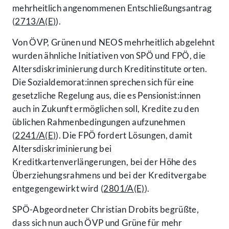
mehrheitlich angenommenen Entschließungsantrag
(
2713/A(E)
).
Von ÖVP, Grünen und NEOS mehrheitlich abgelehnt
wurden ähnliche Initiativen von SPÖ und FPÖ, die
Altersdiskriminierung durch Kreditinstitute orten.
Die Sozialdemorat:innen sprechen sich für eine
gesetzliche Regelung aus, die es Pensionist:innen
auch in Zukunft ermöglichen soll, Kredite zu den
üblichen Rahmenbedingungen aufzunehmen
(
2241/A(E)
). Die FPÖ fordert Lösungen, damit
Altersdiskriminierung bei
Kreditkartenverlängerungen, bei der Höhe des
Überziehungsrahmens und bei der Kreditvergabe
entgegengewirkt wird (
2801/A(E)
).
SPÖ-Abgeordneter Christian Drobits begrüßte,
dass sich nun auch ÖVP und Grüne für mehr