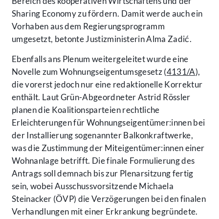
Bereich des kooperativen Wirtschaftens und der
Sharing Economy zu fördern. Damit werde auch ein
Vorhaben aus dem Regierungsprogramm
umgesetzt, betonte Justizministerin Alma Zadić.
Ebenfalls ans Plenum weitergeleitet wurde eine
Novelle zum Wohnungseigentumsgesetz (
4131/A
),
die vorerst jedoch nur eine redaktionelle Korrektur
enthält. Laut Grün-Abgeordneter Astrid Rössler
planen die Koalitionsparteien rechtliche
Erleichterungen für Wohnungseigentümer:innen bei
der Installierung sogenannter Balkonkraftwerke,
was die Zustimmung der Miteigentümer:innen einer
Wohnanlage betrifft. Die finale Formulierung des
Antrags soll demnach bis zur Plenarsitzung fertig
sein, wobei Ausschussvorsitzende Michaela
Steinacker (ÖVP) die Verzögerungen bei den finalen
Verhandlungen mit einer Erkrankung begründete.