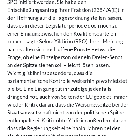
SPÖ initiiert worden. Sie habe den
Entschließungsantrag ihrer Fraktion (
2384/A(E)
) in
der Hoffnung auf die Tagesordnung stellen lassen,
dass es in dieser Legislaturperiode doch noch zu
einer Einigung zwischen den Koalitionsparteien
kommt, sagte Selma Yildirim (SPÖ). Ihrer Meinung
nach sollten sich noch offene Punkte – etwa die
Frage, ob eine Einzelperson oder ein Dreier-Senat
an der Spitze stehen soll – leicht lösen lassen.
Wichtig ist ihr insbesondere, dass die
parlamentarische Kontrolle weiterhin gewährleistet
bleibt. Eine Einigung tut ihr zufolge jedenfalls
dringend not, auch von Seiten der EU gebe es immer
wieder Kritik daran, dass die Weisungsspitze bei der
Staatsanwaltschaft nicht von der politischen Spitze
entkoppelt sei. Kritik übte Yildirim außerdem daran,
dass die Regierung seit eineinhalb Jahren bei der