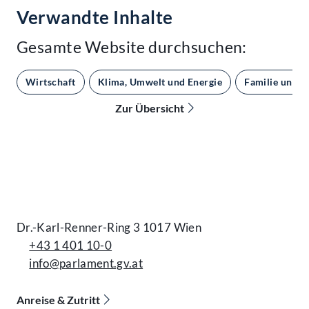
Verwandte Inhalte
Gesamte Website durchsuchen:
Wirtschaft
Klima, Umwelt und Energie
Familie und G
Zur Übersicht
Kontakt
Dr.-Karl-Renner-Ring 3 1017 Wien
+43 1 401 10-0
info@parlament.gv.at
Anreise & Zutritt