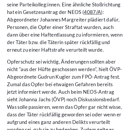
seine Parteikolleg:innen. Eine ähnliche Stoßrichtung
hat ein Gesetzesantrag der NEOS (
4087/A
):
Abgeordneter Johannes Margreiter plädiert dafür,
Personen, die Opfer einer Straftat wurden, auch
dann über eine Haftentlassung zu informieren, wenn
der Täter bzw. die Täterin später rückfällig und
erneut zu einer Haftstrafe verurteilt wurde.
Opferschutz sei wichtig, Änderungen sollten aber
nicht "aus der Hüfte geschossen werden", hielt ÖVP-
Abgeordnete Gudrun Kugler zum FPÖ-Antrag fest.
Zumal das Opfer bei etwaigen Gefahren bereits
jetzt informiert werde. Auch beim NEOS-Antrag
sieht Johanna Jachs (ÖVP) noch Diskussionsbedarf.
Was solle passieren, wenn das Opfer gar nicht wisse,
dass der Täter rückfällig geworden sei oder wenn er
aufgrund eines ganz anderen Delikts verurteilt
worden sei, gab sie zu bedenken. Zudem gelte es