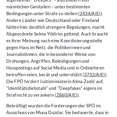
männlichen Genitalien – unter bestimmten
Bedingungen unter Strafe zu stellen (
2434/A(E)
).
Andere Länder wie Deutschland oder Finnland
hätten hier deutlich strengere Regelungen, macht
Abgeordnete Selma Yildirim geltend. Auch braucht
es ihrer Meinung nach eine Koordinierungsstelle
gegen Hass im Netz, die Politikerinnen und
Journalistinnen, die in besonderer Weise von
Drohungen, Angriffen, Beleidigungen und
Hasspostings auf Social Media und in Onlineforen
betroffen seien, berät und unterstützt (
3732/A(E)
).
Die FPÖ fordert Justizministerin Alma Zadić auf,
"Identitätsdiebstahl" und "Deepfakes" eigens im
Strafrecht zu verankern (
2860/A(E)
).
Bekräftigt wurden die Forderungen der SPÖ im
Ausschuss von Muna Duzdar. Sie bedauerte, dass in