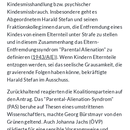
Kindesmisshandlung bzw. psychischer
Kindesmissbrauch. Insbesondere geht es
Abgeordnetem Harald Stefan und seinen
Fraktionskolleg:innen darum, die Entfremdung eines
Kindes von einem Elternteil unter Strafe zu stellen
und in diesem Zusammenhang das Eltern-
Entfremdungssyndrom "Parental Alienation" zu
definieren (
1943/A(E)
). Wenn Kindern Elternteile
entzogen werden, sei das seelische Grausamkeit, die
gravierende Folgen haben könne, bekräftigte
Harald Stefan im Ausschuss.
Zurückhaltend reagierten die Koalitionsparteien auf
den Antrag. Das "Parental-Alienation-Syndrom"
(PAS) beruhe auf Thesen eines umstrittenen
Wissenschaftlers, machte Georg Bürstmayr von den
Grünen geltend. Auch Johanna Jachs (ÖVP)
plädierte für eine sensible Vorgangsweise und