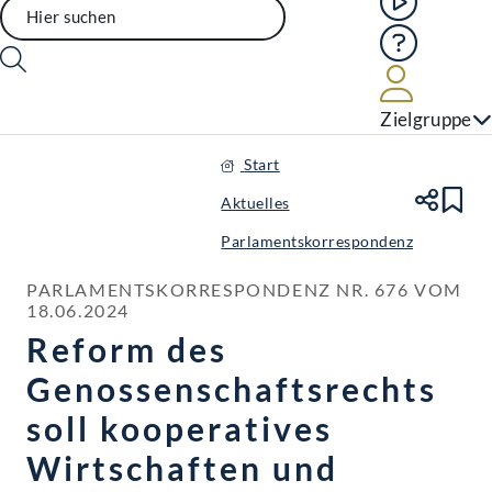
Hilfe
Benutze
Zielgruppe
Start
Aktuelles
Te
Le
Parlamentskorrespondenz
PARLAMENTSKORRESPONDENZ NR. 676 VOM 
18.06.2024
Reform des
Genossenschaftsrechts
soll kooperatives
Wirtschaften und