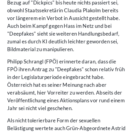
Bezug auf "Dickpics" bis heute nichts passiert sei,
obwohl Staatssekretärin Claudia Plakolm bereits
vor längerem ein Verbot in Aussicht gestellt habe.
Auch beim Kampf gegen Hass im Netz und bei
"Deepfakes" sieht sie weiteren Handlungsbedarf,
zumal es durch KI deutlich leichter geworden sei,
Bildmaterial zu manipulieren.
Philipp Schrangl (FPÖ) erinnerte daran, dass die
FPÖ ihren Antrag zu "Deepfakes" schon relativ früh
in der Legislaturperiode eingebracht habe.
Österreich hat es seiner Meinung nach aber
verabsäumt, hier Vorreiter zu werden. Abseits der
Veröffentlichung eines Aktionsplans vor rund einem
Jahr sei nicht viel geschehen.
Als nicht tolerierbare Form der sexuellen
Belästigung wertete auch Grün-Abgeordnete Astrid