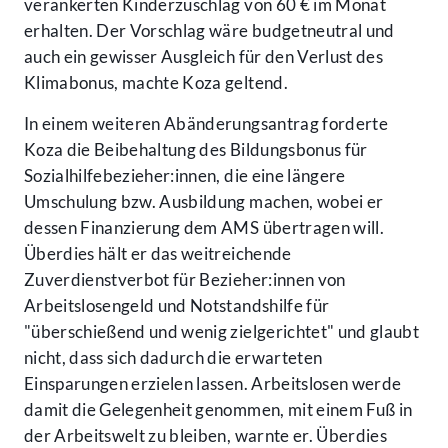
verankerten Kinderzuschlag von 60 € im Monat
erhalten. Der Vorschlag wäre budgetneutral und
auch ein gewisser Ausgleich für den Verlust des
Klimabonus, machte Koza geltend.
In einem weiteren Abänderungsantrag forderte
Koza die Beibehaltung des Bildungsbonus für
Sozialhilfebezieher:innen, die eine längere
Umschulung bzw. Ausbildung machen, wobei er
dessen Finanzierung dem AMS übertragen will.
Überdies hält er das weitreichende
Zuverdienstverbot für Bezieher:innen von
Arbeitslosengeld und Notstandshilfe für
"überschießend und wenig zielgerichtet" und glaubt
nicht, dass sich dadurch die erwarteten
Einsparungen erzielen lassen. Arbeitslosen werde
damit die Gelegenheit genommen, mit einem Fuß in
Accessibility Menu anzeigen
der Arbeitswelt zu bleiben, warnte er. Überdies