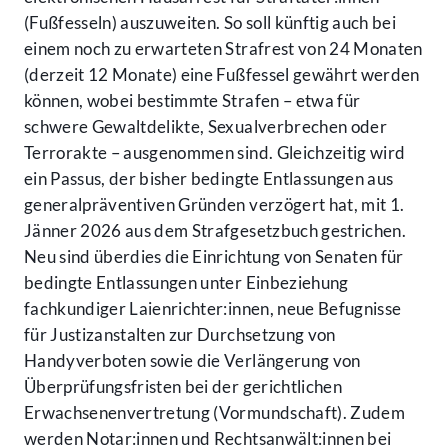
(Fußfesseln) auszuweiten. So soll künftig auch bei
einem noch zu erwarteten Strafrest von 24 Monaten
(derzeit 12 Monate) eine Fußfessel gewährt werden
können, wobei bestimmte Strafen – etwa für
schwere Gewaltdelikte, Sexualverbrechen oder
Terrorakte – ausgenommen sind. Gleichzeitig wird
ein Passus, der bisher bedingte Entlassungen aus
generalpräventiven Gründen verzögert hat, mit 1.
Jänner 2026 aus dem Strafgesetzbuch gestrichen.
Neu sind überdies die Einrichtung von Senaten für
bedingte Entlassungen unter Einbeziehung
fachkundiger Laienrichter:innen, neue Befugnisse
für Justizanstalten zur Durchsetzung von
Handyverboten sowie die Verlängerung von
Überprüfungsfristen bei der gerichtlichen
Erwachsenenvertretung (Vormundschaft). Zudem
werden Notar:innen und Rechtsanwält:innen bei