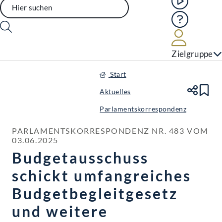
Hilfe
Benutze
Zielgruppe
Start
Aktuelles
Te
Le
Parlamentskorrespondenz
PARLAMENTSKORRESPONDENZ NR. 483 VOM 
03.06.2025
Budgetausschuss
schickt umfangreiches
Budgetbegleitgesetz
und weitere