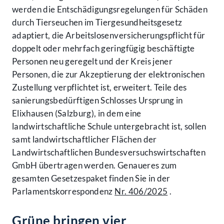
werden die Entschädigungsregelungen für Schäden
durch Tierseuchen im Tiergesundheitsgesetz
adaptiert, die Arbeitslosenversicherungspflicht für
doppelt oder mehrfach geringfügig beschäftigte
Personen neu geregelt und der Kreis jener
Personen, die zur Akzeptierung der elektronischen
Zustellung verpflichtet ist, erweitert. Teile des
sanierungsbedürftigen Schlosses Ursprung in
Elixhausen (Salzburg), in dem eine
landwirtschaftliche Schule untergebracht ist, sollen
samt landwirtschaftlicher Flächen der
Landwirtschaftlichen Bundesversuchswirtschaften
GmbH übertragen werden. Genaueres zum
gesamten Gesetzespaket finden Sie in der
Parlamentskorrespondenz
Nr. 406/2025
.
Grüne bringen vier