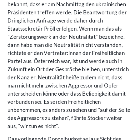
bekannt, dass er am Nachmittag den ukrainischen
Präsidenten treffen werde. Die Beantwortung der
Dringlichen Anfrage werde daher durch
Staatssekretär Pröll erfolgen. Wenn man das als
"Zerstörungswerk an der Neutralität" bezeichne,
dann habe man die Neutralität nicht verstanden,
richtete er den Vertreter:innen der Freiheitlichen
Partei aus. Österreich war, ist und werde auch in
Zukunft ein Ort der Gespräche bleiben, unterstrich
der Kanzler. Neutralität heiße zudem nicht, dass
man nicht mehr zwischen Aggressor und Opfer
unterscheiden könne oder dass Beliebigkeit damit
verbunden sei. Es sei den Freiheitlichen
unbenommen, es anders zu sehen und "auf der Seite
des Aggressors zu stehen", führte Stocker weiter
aus, "wir tun es nicht".
Das vorliegende Doppelbudget sei aus Sicht des