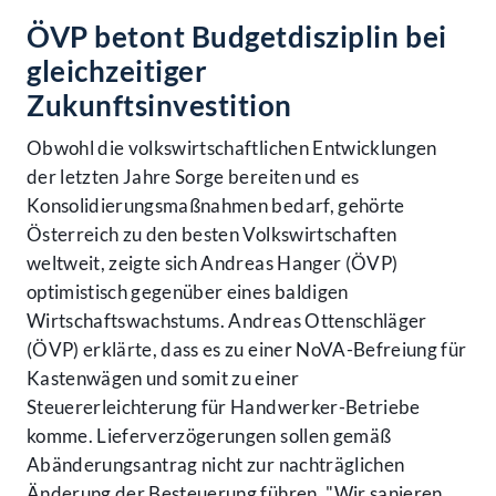
ÖVP betont Budgetdisziplin bei
gleichzeitiger
Zukunftsinvestition
Obwohl die volkswirtschaftlichen Entwicklungen
der letzten Jahre Sorge bereiten und es
Konsolidierungsmaßnahmen bedarf, gehörte
Österreich zu den besten Volkswirtschaften
weltweit, zeigte sich Andreas Hanger (ÖVP)
optimistisch gegenüber eines baldigen
Wirtschaftswachstums. Andreas Ottenschläger
(ÖVP) erklärte, dass es zu einer NoVA-Befreiung für
Kastenwägen und somit zu einer
Steuererleichterung für Handwerker-Betriebe
komme. Lieferverzögerungen sollen gemäß
Abänderungsantrag nicht zur nachträglichen
Accessibility Menu anzeigen
Änderung der Besteuerung führen. "Wir sanieren,