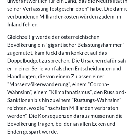
unverantwortlich für ein Land, das die Neutralität in
seiner Verfassung festgeschrieben" habe. Die damit
verbundenen Milliardenkosten würden zudem im
Inland fehlen.
Gleichzeitig werde der österreichischen
Bevölkerung ein "gigantischer Belastungshammer"
zugemutet, kam Kickl dann konkret auf das
Doppelbudget zu sprechen. Die Ursachen dafür sah
er in einer Serie von falschen Entscheidungen und
Handlungen, die von einem Zulassen einer
"Massenvölkerwanderung", einem "Corona-
Wahnsinn", einem "Klimafanatismus", den Russland-
Sanktionen bis hin zu einem "Rüstungs-Wahnsinn"
reichten, wo die "nächsten Milliarden verbraten
werden". Die Konsequenzen daraus müsse nun die
Bevölkerung tragen, bei der an allen Ecken und
Enden gespart werde.