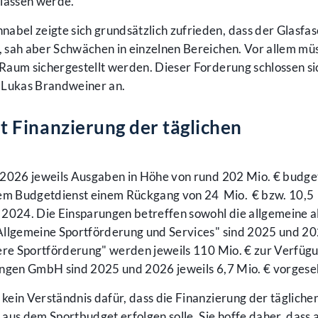
elassen werde.
bel zeigte sich grundsätzlich zufrieden, dass der Glasfa
 sah aber Schwächen in einzelnen Bereichen. Vor allem mü
Raum sichergestellt werden. Dieser Forderung schlossen si
Lukas Brandweiner an.
 Finanzierung der täglichen
 2026 jeweils Ausgaben in Höhe von rund 202 Mio. € budget
hem Budgetdienst einem Rückgang von 24 Mio. € bzw. 10,5
 2024. Die Einsparungen betreffen sowohl die allgemeine a
Allgemeine Sportförderung und Services" sind 2025 und 20
dere Sportförderung" werden jeweils 110 Mio. € zur Verfüg
ungen GmbH sind 2025 und 2026 jeweils 6,7 Mio. € vorgese
ein Verständnis dafür, dass die Finanzierung der tägliche
aus dem Sportbudget erfolgen solle. Sie hoffe daher, dass 