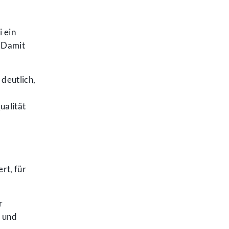
i ein
. Damit
 deutlich,
ualität
rt, für
r
n und