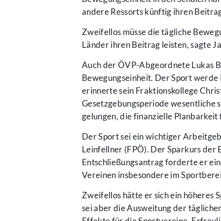
andere Ressorts künftig ihren Beitrag
Zweifellos müsse die tägliche Beweg
Länder ihren Beitrag leisten, sagte 
Auch der ÖVP-Abgeordnete Lukas Bra
Bewegungseinheit. Der Sport werde i
erinnerte sein Fraktionskollege Chris
Gesetzgebungsperiode wesentliche st
gelungen, die finanzielle Planbarkeit
Der Sport sei ein wichtiger Arbeitg
Leinfellner (FPÖ). Der Sparkurs der 
Entschließungsantrag forderte er ei
Vereinen insbesondere im Sportberei
Zweifellos hätte er sich ein höheres
sei aber die Ausweitung der tägliche
Effekte für die Sportvereine. Erfreu