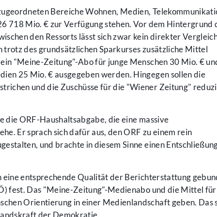
 zugeordneten Bereiche Wohnen, Medien, Telekommunikati
26 718 Mio. € zur Verfügung stehen. Vor dem Hintergrund 
schen den Ressorts lässt sich zwar kein direkter Vergleic
n trotz des grundsätzlichen Sparkurses zusätzliche Mittel
 ein "Meine-Zeitung"-Abo für junge Menschen 30 Mio. € und
dien 25 Mio. € ausgegeben werden. Hingegen sollen die
richen und die Zuschüsse für die "Wiener Zeitung" reduzi
rte die ORF-Haushaltsabgabe, die eine massive
he. Er sprach sich dafür aus, den ORF zu einem rein
gestalten, und brachte in diesem Sinne einen Entschließun
n eine entsprechende Qualität der Berichterstattung gebu
PÖ) fest. Das "Meine-Zeitung"-Medienabo und die Mittel für
hen Orientierung in einer Medienlandschaft geben. Das s
standskraft der Demokratie.