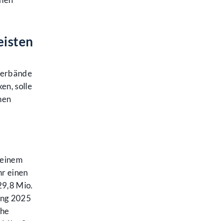
eisten
verbände
en, solle
hen
 einem
hr einen
29,8 Mio.
ung 2025
che