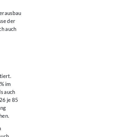
serausbau
sse der
ch auch
iert.
 % im
ls auch
26 je 85
ung
hen.
n
auch