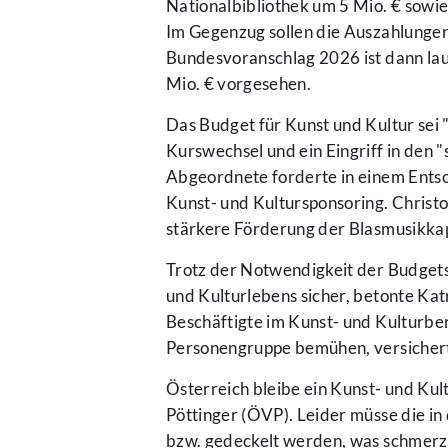
Nationalbibliothek um 5 Mio. € sowi
Im Gegenzug sollen die Auszahlungen
Bundesvoranschlag 2026 ist dann lau
Mio. € vorgesehen.
Das Budget für Kunst und Kultur sei 
Kurswechsel und ein Eingriff in den 
Abgeordnete forderte in einem Entsc
Kunst- und Kultursponsoring. Christo
stärkere Förderung der Blasmusikkap
Trotz der Notwendigkeit der Budgetsa
und Kulturlebens sicher, betonte Kat
Beschäftigte im Kunst- und Kulturbe
Personengruppe bemühen, versichert
Österreich bleibe ein Kunst- und Kult
Pöttinger (ÖVP). Leider müsse die i
bzw. gedeckelt werden, was schmerze