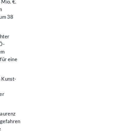
 Mio. €.
m
 um 38
chter
PÖ-
tem
für eine
n Kunst-
er
 Laurenz
kgefahren
e