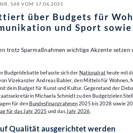
. 548 VOM 17.06.2025
ttiert über Budgets für Wo
munikation und Sport sowie
nen trotz Sparmaßnahmen wichtige Akzente setzen
en Budgetdebatte befasste sich der
Nationalrat
heute mit d
 von Vizekanzler Andreas Babler, den Mitteln für Wohnen, 
it dem Budget für Kunst und Kultur. Gegenstand der Debat
taatssekretärin Michaela Schmidt zu den Budgetzielen Stel
lagen für den
Bundesfinanzrahmen
2025 bis 2028 sowie 20
ag für das Jahr 2025
und das
Jahr 2026
.
uf Qualität ausgerichtet werden