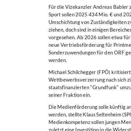
Für die Vizekanzler Andreas Babler
Sport sollen 2025 434 Mio. € und 20
Umschichtung von Zuständigkeiten zwi
ziehen, doch sind in einigen Bereiche
vorgesehen. Ab 2026 sollen etwa für
neue Vertriebsförderung für Printme
Sonderzuwendungen für den ORF gest
werden.
Michael Schilchegger (FPÖ) kritisie
Wettbewerbsverzerrung nach sich zie
staatsfinanzierten "Grundfunk" umzu
seiner Fraktion ein.
Die Medienförderung solle künftig a
werden, stellte Klaus Seltenheim (S
Medienkompetenz sollen jungen Mensc
zuletzt eine Investition in die Wider