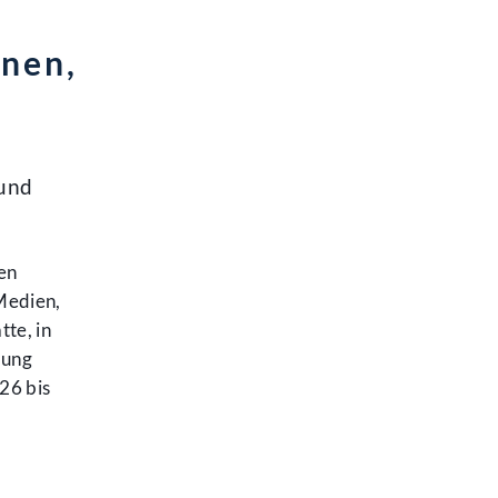
hnen,
 und
en
Medien,
te, in
lung
26 bis