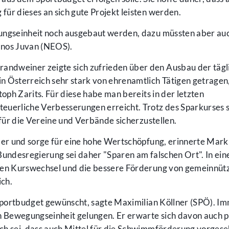
 für dieses an sich gute Projekt leisten werden.
ungseinheit noch ausgebaut werden, dazu müssten aber auc
Janos Juvan (NEOS).
ndweiner zeigte sich zufrieden über den Ausbau der tägl
n Österreich sehr stark von ehrenamtlich Tätigen getragen
toph Zarits. Für diese habe man bereits in der letzten
euerliche Verbesserungen erreicht. Trotz des Sparkurses s
 für die Vereine und Verbände sicherzustellen.
eber und sorge für eine hohe Wertschöpfung, erinnerte Mark
Bundesregierung sei daher "Sparen am falschen Ort". In ei
nen Kurswechsel und die bessere Förderung von gemeinnüt
ch.
 Sportbudget gewünscht, sagte Maximilian Köllner (SPÖ). I
n Bewegungseinheit gelungen. Er erwarte sich davon auch p
lich sei, dass auch Mittel für die Schwimmförderung vorges