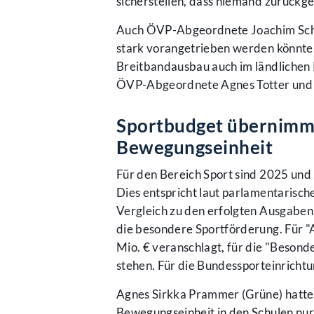
sicherstellen, dass niemand zurückg
Auch ÖVP-Abgeordnete Joachim Schna
stark vorangetrieben werden könnte,
Breitbandausbau auch im ländlichen 
ÖVP-Abgeordnete Agnes Totter und 
Sportbudget übernimmt
Bewegungseinheit
Für den Bereich Sport sind 2025 und
Dies entspricht laut parlamentarisc
Vergleich zu den erfolgten Ausgaben
die besondere Sportförderung. Für "
Mio. € veranschlagt, für die "Beson
stehen. Für die Bundessporteinricht
Agnes Sirkka Prammer (Grüne) hatte k
Bewegungseinheit in den Schulen nur 