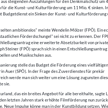
e aus steigenden Auszahlungen für den Denkmalschutz um 4
 für die Kunst- und Kulturförderung um 11 Mio. € sinken. I
t Budgetdienst ein Sinken der Kunst- und Kulturförderung
"selten ambitionslos" meinte Wendelin Mölzer (FPÖ). Ein e
"staatlichen Förderdschungel" sei nicht zu erkennen. Der F
hließungsantrag eine erweiterte Absetzbarkeit von priva
ph Steiner (FPÖ) sprach sich in einen Entschließungsantrag 
ellen und Musikschulen aus.
nierung stelle das Budget die Förderung eines vielfältige
rin Auer (SPÖ). In der Frage des Zuverdienstes für prekär
reich werde man sich weiter um eine Lösung zugunsten dies
e sie.
urland, das ein breites Angebot für alle bereithalte, sagte
n den letzten Jahren stark erhöhte Filmförderung nun zurüc
. Neue Impulse könne man in der Kunstbildung setzen. Wi