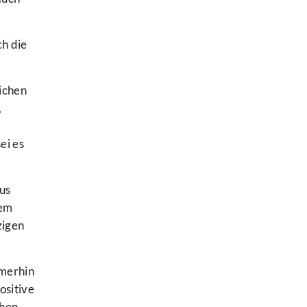
h die
ichen
,
ei es
us
nem
zigen
mmerhin
ositive
ehen