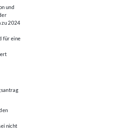
on und
der
h zu 2024
 für eine
ert
gsantrag
nden
ei nicht