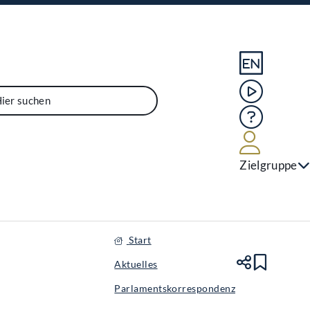
Sprache En
Mediathek
Hilfe
Benutze
Zielgruppe
Start
Aktuelles
Teile
Lesez
Parlamentskorrespondenz