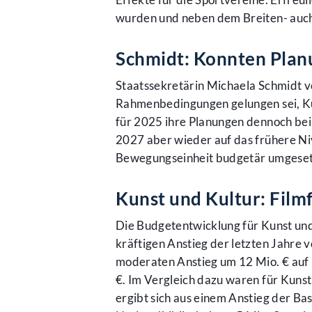
wurden und neben dem Breiten- auch
Schmidt: Konnten Planu
Staatssekretärin Michaela Schmidt ve
Rahmenbedingungen gelungen sei, Kü
für 2025 ihre Planungen dennoch bei
2027 aber wieder auf das frühere N
Bewegungseinheit budgetär umgeset
Kunst und Kultur: Film
Die Budgetentwicklung für Kunst und
kräftigen Anstieg der letzten Jahre
moderaten Anstieg um 12 Mio. € auf 
€. Im Vergleich dazu waren für Kuns
ergibt sich aus einem Anstieg der B