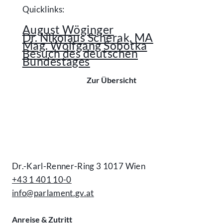
Quicklinks:
August Wöginger
Dr. Nikolaus Scherak, MA
Mag. Wolfgang Sobotka
Besuch des deutschen
Bundestages
Zur Übersicht
Kontakt
Dr.-Karl-Renner-Ring 3 1017 Wien
+43 1 401 10-0
info@parlament.gv.at
Anreise & Zutritt