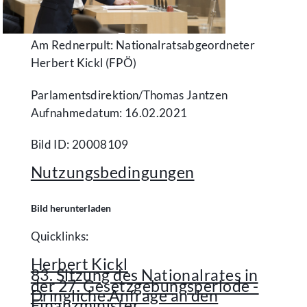
Am Rednerpult: Nationalratsabgeordneter
Herbert Kickl (FPÖ)
Parlamentsdirektion/​Thomas Jantzen
Aufnahmedatum: 16.02.2021
Bild ID: 20008109
Nutzungsbedingungen
Bild herunterladen
Quicklinks:
Herbert Kickl
83. Sitzung des Nationalrates in
der 27. Gesetzgebungsperiode -
Dringliche Anfrage an den
Finanzminister