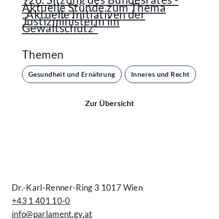
Aktuelle Stunde zum Thema
„Aktuelle Initiativen der
Justizministerin im
Gewaltschutz“
Themen
Gesundheit und Ernährung
Inneres und Recht
Par
Zur Übersicht
Kontakt
Dr.-Karl-Renner-Ring 3 1017 Wien
+43 1 401 10-0
info@parlament.gv.at