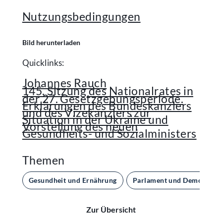
Nutzungsbedingungen
Bild herunterladen
Quicklinks:
Johannes Rauch
145. Sitzung des Nationalrates in
der 27. Gesetzgebungsperiode.
Erklärungen des Bundeskanzlers
und des Vizekanzlers zur
Situation in der Ukraine und
Vorstellung des neuen
Gesundheits- und Sozialministers
Themen
Gesundheit und Ernährung
Parlament und Demokratie
Zur Übersicht