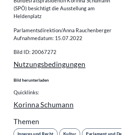
Bundesratspräsidentin Korinna Schumann
(SPÖ) besichtigt die Ausstellung am
Heldenplatz
Parlamentsdirektion/​Anna Rauchenberger
Aufnahmedatum: 15.07.2022
Bild ID: 20067272
Nutzungsbedingungen
Bild herunterladen
Quicklinks:
Korinna Schumann
Themen
Inneres und Recht
Kultur
Parlament und Demokra