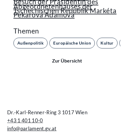
Besuch der Präsidentin des
Abgeordnetenhauses der
Tschechischen Republik Markéta
Pekarová Adamová
Themen
Außenpolitik
Europäische Union
Kultur
Parl
Zur Übersicht
Kontakt
Dr.-Karl-Renner-Ring 3 1017 Wien
+43 1 401 10-0
info@parlament.gv.at