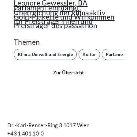
Leonore Gewessler, BA
Parlament empfängt.
Überreichung der klimaaktiv
Gold-Plakette und Willkommen
für Preisträgerinnen und
Preisträger des passathon
Themen
Klima, Umwelt und Energie
Kultur
Parlament und
Zur Übersicht
Kontakt
Dr.-Karl-Renner-Ring 3 1017 Wien
+43 1 401 10-0