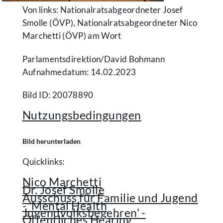
Von links: Nationalratsabgeordneter Josef
Smolle (ÖVP), Nationalratsabgeordneter Nico
Marchetti (ÖVP) am Wort
Parlamentsdirektion/​David Bohmann
Aufnahmedatum: 14.02.2023
Bild ID: 20078890
Nutzungsbedingungen
Bild herunterladen
Quicklinks:
Nico Marchetti
Dr. Josef Smolle
Ausschuss für Familie und Jugend
- 'Mental Health
Jugendvolksbegehren' -
Öffentliches Hearing