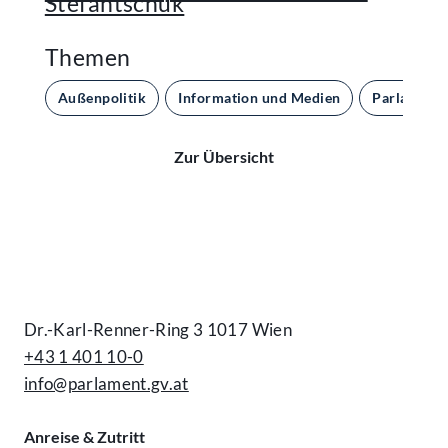
Stefantschuk
Themen
Außenpolitik
Information und Medien
Parlament 
Zur Übersicht
Kontakt
Dr.-Karl-Renner-Ring 3 1017 Wien
+43 1 401 10-0
info@parlament.gv.at
Anreise & Zutritt