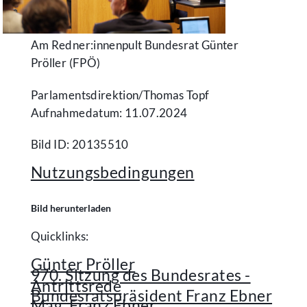
Am Redner:innenpult Bundesrat Günter
Pröller (FPÖ)
Parlamentsdirektion/​Thomas Topf
Aufnahmedatum: 11.07.2024
Bild ID: 20135510
Nutzungsbedingungen
Bild herunterladen
Quicklinks:
Günter Pröller
970. Sitzung des Bundesrates -
Antrittsrede
Bundesratspräsident Franz Ebner
Mag. Franz Ebner