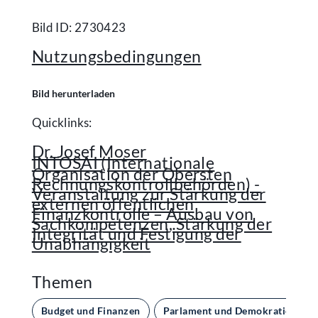
Bild ID: 2730423
Nutzungsbedingungen
Bild herunterladen
Quicklinks:
Dr. Josef Moser
INTOSAI (Internationale
Organisation der Obersten
Rechnungskontrollbehörden) -
Veranstaltung zur Stärkung der
externen öffentlichen
Finanzkontrolle – Ausbau von
Sachkompetenzen, Stärkung der
Integrität und Festigung der
Unabhängigkeit
Themen
Budget und Finanzen
Parlament und Demokratie