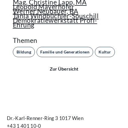
Mag. Christine Lapp, MA
Leopold Mayerhofer
Werner Neubauer, BA
Tanja Windbüchler-Souschill
Demokratiewerkstatt Profi-
Ehrung
Themen
Bildung
Familie und Generationen
Kultur
Par
Zur Übersicht
Kontakt
Dr.-Karl-Renner-Ring 3 1017 Wien
+43 1 401 10-0