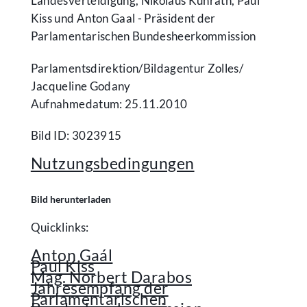
Landesverteidigung, Nikolaus Kunrath, Paul
Kiss und Anton Gaal - Präsident der
Parlamentarischen Bundesheerkommission
Parlamentsdirektion/​Bildagentur Zolles/​
Jacqueline Godany
Aufnahmedatum: 25.11.2010
Bild ID: 3023915
Nutzungsbedingungen
Bild herunterladen
Quicklinks:
Anton Gaál
Paul Kiss
Mag. Norbert Darabos
Jahresempfang der
Parlamentarischen