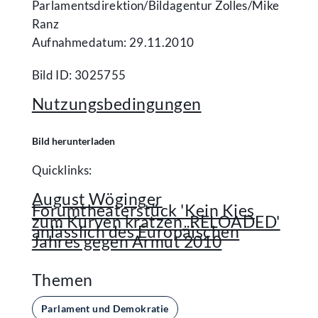
Parlamentsdirektion/​Bildagentur Zolles/​Mike
Ranz
Aufnahmedatum: 29.11.2010
Bild ID: 3025755
Nutzungsbedingungen
Bild herunterladen
Quicklinks:
August Wöginger
Forumtheaterstück 'Kein Kies
zum Kurven kratzen_RELOADED'
anlässlich des Europäischen
Jahres gegen Armut 2010
Themen
Parlament und Demokratie