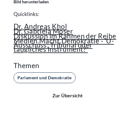
Bild herunterladen
Quicklinks:
Dr. Andreas Khol
Dr. Gabriela Moser
Diskussion im Rahmen der Reihe
Medien.Macht.Demokratie - 'U-
Ausschuss: Tribunal oder
taugliches Instrument?'
Themen
Parlament und Demokratie
Zur Übersicht
Kontakt