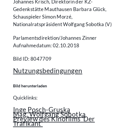
Johannes Krisch, Direktorin der KZ-
Gedenkstätte Mauthausen Barbara Glück,
Schauspieler Simon Morzé,
Nationalratspräsident Wolfgang Sobotka (V)
Parlamentsdirektion/​Johannes Zinner
Aufnahmedatum: 02.10.2018
Bild ID: 8047709
Nutzungsbedingungen
Bild herunterladen
Quicklinks:
Inge Posch-Gruska
Mag. Wolfgang Sobotka
Preview des Kinofilms 'Der
Trafikant'