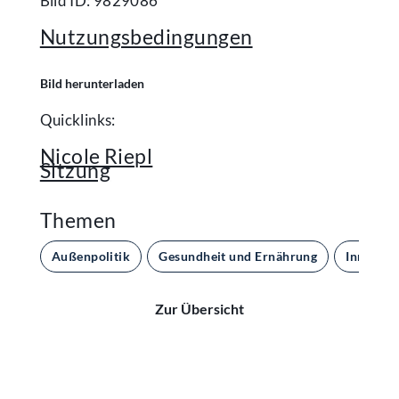
Bild ID: 9829086
Nutzungsbedingungen
Bild herunterladen
Quicklinks:
Nicole Riepl
Sitzung
Themen
Außenpolitik
Gesundheit und Ernährung
Inneres 
Zur Übersicht
Kontakt