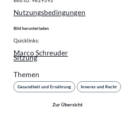
Bild ID: 9829392
Nutzungsbedingungen
Bild herunterladen
Quicklinks:
Marco Schreuder
Sitzung
Themen
Gesundheit und Ernährung
Inneres und Recht
Par
Zur Übersicht
Kontakt