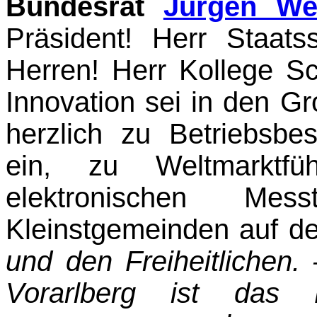
Bundesrat
Jürgen We
Präsident!
Herr
Staatss
Herren! Herr
Kollege
Sch
Innovation sei in den G
herzlich zu Betriebsbes
ein, zu Weltmarktfü
elektronischen Mess
Kleinstgemeinden auf 
und den Freiheit­lichen
Vorarlberg ist das 