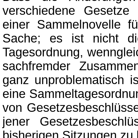
verschiedene Gesetze 
einer Sammelnovelle fü
Sache; es ist nicht d
Tagesordnung, wenngleic
sach­fremder Zusamme
ganz unproblematisch is
eine Sammeltagesordnun
von Geset­zesbeschlüss
jener Gesetzesbeschl
bisherigen Sitzungen zu