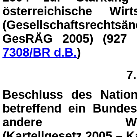
österreichische Wir
(Gesellschaftsrecht
GesRÄG 2005) (927 
7308/BR d.B.
)
7
Beschluss des Nation
betreffend ein Bunde
andere Wettbew
(Kartellgesetz 2005 – K