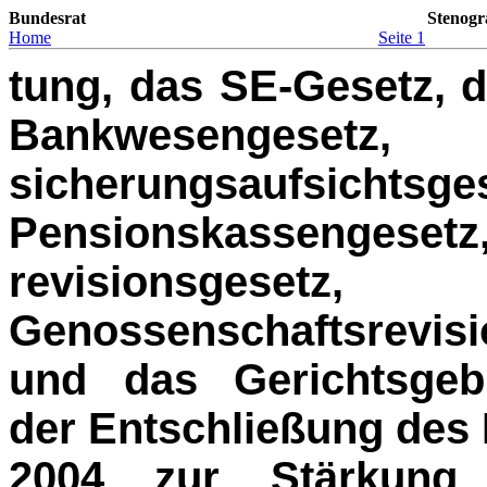
Bundesrat
Stenogr
Home
Seite 1
tung, das SE-Gesetz, 
Bankwesenge
sicherungsauf
Pensionskassengeset
revisions
Genossenschaftsrevis
und das Gerichtsgeb
der Entschließung des 
2004 zur Stärkung