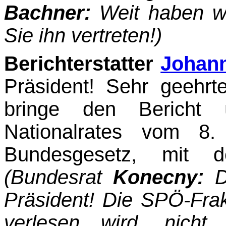
Bachner:
Weit haben wi
Sie ihn vertreten!)
Berichterstatter
Johann
Präsident! Sehr geehrt
bringe den Bericht
Nationalrates vom 8.
Bundesgesetz, mit d
(Bundesrat
Kone
c
ny:
Da
Präsident! Die SPÖ-Frakt
verlesen wird, nicht