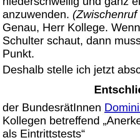
niederschwellig und ganz e
anzuwenden.
(Zwischenruf
Genau, Herr Kol­lege. Wen
Schulter schaut, dann muss d
Punkt.
Deshalb stelle ich jetzt ab
Entschl
der BundesrätInnen
Domini
Kollegen betreffend „Aner
als Eintrittstests“