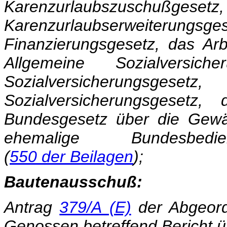
Karenzurlaubsz
Karenzurlaubserweiterungsg
Finanzierungsgesetz, das Arb
Allgemeine Sozialversich
Sozialversicherun
Sozialversicherungsgesetz,
Bundesgesetz über die Gewä
ehemalige Bundesbed
(
550 der Beilagen
);
Bautenausschuß:
Antrag
379/A (E)
der Abgeord
Genossen betreffend Bericht 