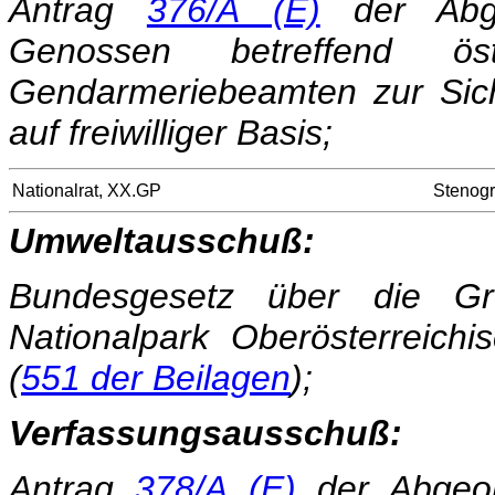
Antrag
376/A (E)
der Abg
Genossen betreffend öst
Gendarmeriebeamten zur Sic
auf freiwilliger Basis;
Nationalrat, XX.GP
Stenogr
Umweltausschuß:
Bundesgesetz über die Gr
Nationalpark Oberösterreichi
(
551 der Beilagen
);
Verfassungsausschuß:
Antrag
378/A (E)
der Abgeo