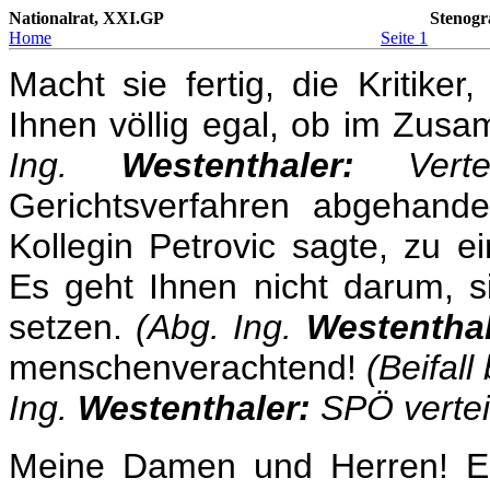
Nationalrat, XXI.GP
Stenogr
Home
Seite 1
Macht sie fertig, die Kritike
Ihnen völlig egal, ob im Zu
Ing.
Westenthaler:
Verte
Gerichtsverfahren abgehand
Kollegin Petrovic sagte, zu e
Es geht Ihnen nicht darum, 
setzen.
(Abg. Ing.
Westenthal
menschenverachtend!
(Beifal
Ing.
Westenthaler:
SPÖ vertei
Meine Damen und Herren! Es i