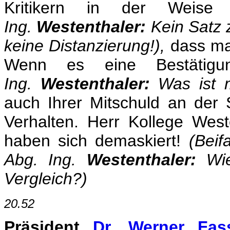
Kritikern in der Weis
Ing.
Westenthaler:
Kein Satz 
keine Distanzierung!),
dass ma
Wenn es eine Bestätigu
Ing.
Westenthaler:
Was ist m
auch Ihrer Mitschuld an der S
Verhalten. Herr Kollege Weste
haben sich demaskiert!
(Beif
Abg. Ing.
Westenthaler:
Wi
Vergleich?)
20.52
Präsident
Dr. Werner Fas