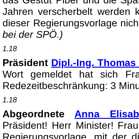
das Gestüt Piber und die Span
Jahren verscherbelt werden k
dieser Regierungsvorlage ni
bei der SPÖ.)
1.18
Präsident
Dipl.-Ing. Thomas
Wort gemeldet hat sich Fra
Redezeitbeschränkung: 3 Minut
1.18
Abgeordnete
Anna Elisa
Präsident! Herr Minister! Frau
Regierungsvorlage, mit der d