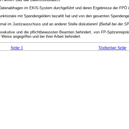
 Datenabfragen im EKIS-System durchgeführt und deren Ergebnisse der FPÖ üb
nktionäre mit Spendengeldern bezahlt hat und von den gesamten Spendengelde
mal im Justizausschuss und an anderer Stelle diskutieren!
(Beifall bei der S
xekutive und die pflichtbewussten Beamten behindert, von FP-Spitzenrepräsen
r
Weise angegriffen und bei ihrer Arbeit behindert.
Seite 1
Vorherige Seite