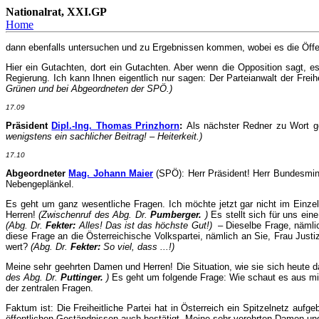
Nationalrat, XXI.GP
Home
dann ebenfalls untersuchen und zu Ergebnissen kommen, wobei es die Öffen
Hier ein Gutachten, dort ein Gutachten. Aber wenn die Opposition sagt, es 
Regierung. Ich kann Ihnen eigentlich nur sagen: Der Parteianwalt der Freihe
Grünen und bei Abgeordneten der SPÖ.)
17.09
Präsident
Dipl.-Ing. Thomas Prinzhorn
:
Als nächster Redner zu Wort ge
wenigstens ein sachlicher Beitrag! – Heiterkeit.)
17.10
Abgeordneter
Mag. Johann Maier
(SPÖ): Herr Präsident! Herr Bundesminis
Nebengeplänkel.
Es geht um ganz wesentliche Fragen. Ich möchte jetzt gar nicht im Einze
Herren!
(Zwischenruf des Abg. Dr.
Pumberger.
)
Es stellt sich für uns ei
(Abg. Dr.
Fekter:
Alles! Das ist das höchste Gut!)
– Dieselbe Frage, nämlich
diese Frage an die Österreichische Volkspartei, nämlich an Sie, Frau Jus
wert?
(Abg. Dr.
Fekter:
So viel, dass ...!)
Meine sehr geehrten Damen und Herren! Die Situation, wie sie sich heute da
des Abg. Dr.
Puttinger.
)
Es geht um folgende Frage: Wie schaut es aus mit
der zentralen Fragen.
Faktum ist: Die Freiheitliche Partei hat in Österreich ein Spitzelnetz au
öffentlichen Geständnissen auch bestätigt. Meine sehr verehrten Damen u