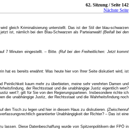
62. Sitzung / Seite 142
Nächste Seite
rd gleich Kriminalisierung unterstellt. Das ist der Stil der blau-schwarzen
r jetzt ist, nämlich bei den Blau-Schwarzen als Parteianwalt!
(Beifall bei den
f 7 Minuten eingestellt. – Bitte.
(Ruf bei den Freiheitlichen: Jetzt kommt
at es bereits erwähnt: Was heute hier von Ihrer Seite diskutiert wird, ist
und Peinlichkeit kaum mehr zu überbieten, meine sehr verehrten Damen und
rheitsfindung, der Rechtsstaat und die unabhängige Justiz eigentlich wert?
iz wert?, gilt für Sie von den Regierungsparteien. Insbesondere richte ich
nen die unabhängige Justiz, der Rechtsstaat und die Wahrheitsfindung noch
auf den Tisch zu legen und hier in diesem Haus zu diskutieren.
(Zwischenruf
fassungsrechtlich garantierter Unabhängigkeit der Richter? – Das ist eine
n zu lassen. Diese Datenbeschaffung wurde von Spitzenpolitikern der FPÖ in