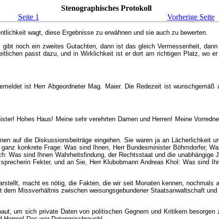
Stenographisches Protokoll
Seite 1
Vorherige Seite
tlichkeit wagt, diese Ergebnisse zu erwähnen und sie auch zu bewerten.
gibt noch ein zweites Gutachten, dann ist das gleich Vermessenheit, dann wi
itlichen passt dazu, und in Wirklichkeit ist er dort am richtigen Platz, wo e
meldet ist Herr Abgeordneter Mag. Maier. Die Redezeit ist wunschgemäß au
ter! Hohes Haus! Meine sehr verehrten Damen und Herren! Meine Vorrednerin h
lnen auf die Diskussionsbeiträge eingehen. Sie waren ja an Lächerlichkeit 
ne ganz konkrete Frage: Was sind Ihnen, Herr Bundesminister Böhmdorfer, Wah
: Was sind Ihnen Wahrheitsfindung, der Rechtsstaat und die unabhängige Just
tizsprecherin Fekter, und an Sie, Herr Klubobmann Andreas Khol: Was sind Ih
rstellt, macht es nötig, die Fakten, die wir seit Monaten kennen, nochmals 
 dem Missverhältnis zwischen weisungsgebundener Staatsanwaltschaft und ver
fgebaut, um sich private Daten von politischen Gegnern und Kritikern besorge
nd Herren! Das war Datenmissbrauch!