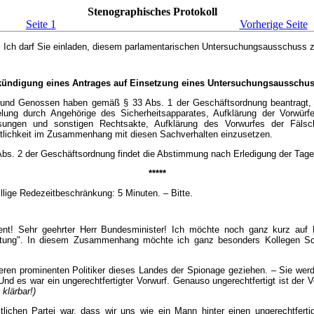
Stenographisches Protokoll
Seite 1
Vorherige Seite
s! Ich darf Sie einladen, diesem parlamentarischen Untersuchungsausschuss
ündigung eines Antrages auf Einsetzung eines Untersuchungsausschu
und Genossen haben gemäß § 33 Abs. 1 der Geschäftsordnung beantragt, e
lung durch Angehörige des Sicherheitsapparates, Aufklärung der Vorwürf
sungen und sonstigen Rechtsakte, Aufklärung des Vorwurfes der Fäls
ortlichkeit im Zusammenhang mit diesen Sachverhalten einzusetzen.
Abs. 2 der Geschäftsordnung findet die Abstimmung nach Erledigung der Tage
*****
llige Redezeitbeschränkung: 5 Minuten. – Bitte.
ident! Sehr geehrter Herr Bundesminister! Ich möchte noch ganz kurz auf
itung". In diesem Zusammenhang möchte ich ganz besonders Kollegen Schie
nderen prominenten Politiker dieses Landes der Spionage geziehen. – Sie wer
d es war ein ungerechtfertigter Vorwurf. Genauso ungerechtfertigt ist der 
klärbar!)
ichen Partei war, dass wir uns wie ein Mann hinter einen ungerechtfertig