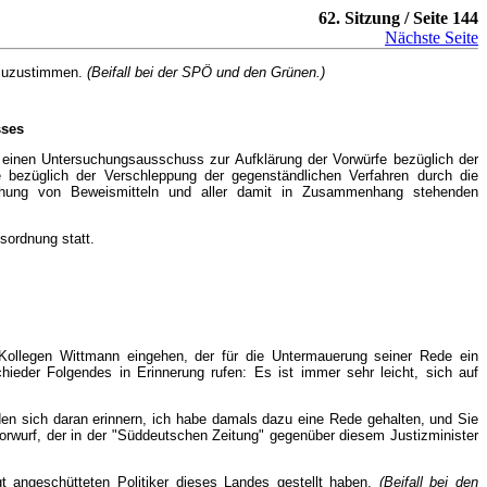
62. Sitzung / Seite 144
Nächste Seite
 zuzustimmen.
(Beifall bei der SPÖ und den Grünen.)
sses
inen Untersuchungsausschuss zur Aufklärung der Vorwürfe bezüglich der
e bezüglich der Verschleppung der gegenständlichen Verfahren durch die
chung von Beweismitteln und aller damit in Zusammenhang stehenden
sordnung statt.
 Kollegen Wittmann eingehen, der für die Untermauerung seiner Rede ein
der Folgendes in Erinnerung rufen: Es ist immer sehr leicht, sich auf
den sich daran erinnern, ich habe damals dazu eine Rede gehalten, und Sie
Vorwurf, der in der "Süddeutschen Zeitung" gegenüber diesem Justizminister
t angeschütteten Politiker dieses Landes gestellt haben.
(Beifall bei den