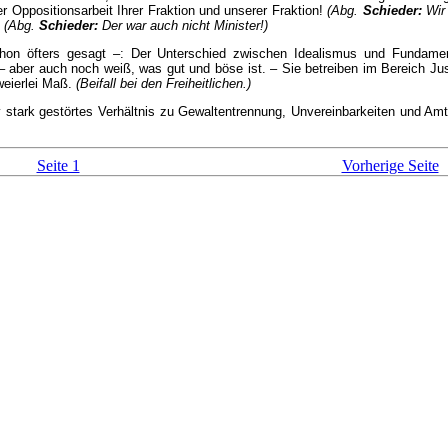
r Oppositionsarbeit Ihrer Fraktion und unserer Fraktion!
(Abg.
Schieder:
Wir 
.
(Abg.
Schieder:
Der war auch nicht Minister!)
hon öfters gesagt –: Der Unterschied zwischen Idealismus und Fundamental
 aber auch noch weiß, was gut und böse ist. – Sie betreiben im Bereich Jus
weierlei Maß.
(Beifall bei den Freiheitlichen.)
iv stark gestörtes Verhältnis zu Gewaltentrennung, Unvereinbarkeiten und Amts
Seite 1
Vorherige Seite