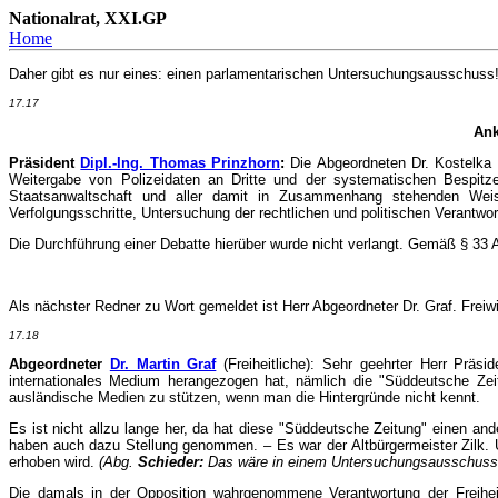
Nationalrat, XXI.GP
Home
Daher gibt es nur eines: einen parlamentarischen Untersuchungsausschus
17.17
Ank
Präsident
Dipl.-Ing. Thomas Prinzhorn
:
Die Abgeordneten Dr. Kostelka 
Weitergabe von Polizeidaten an Dritte und der systematischen Bespitze
Staatsanwaltschaft und aller damit in Zusammenhang stehenden Wei
Verfolgungsschritte, Untersuchung der rechtlichen und politischen Verantw
Die Durchführung einer Debatte hierüber wurde nicht verlangt. Gemäß § 33 
Als nächster Redner zu Wort gemeldet ist Herr Abgeordneter Dr. Graf. Freiwi
17.18
Abgeordneter
Dr. Martin Graf
(Freiheitliche): Sehr geehrter Herr Präs
internationales Medium herangezogen hat, nämlich die "Süddeutsche Ze
ausländische Medien zu stützen, wenn man die Hintergründe nicht kennt.
Es ist nicht allzu lange her, da hat diese "Süddeutsche Zeitung" einen a
haben auch dazu Stellung genommen. – Es war der Altbürgermeister Zilk. Un
erhoben wird.
(Abg.
Schieder:
Das wäre in einem Untersuchungsausschuss 
Die damals in der Opposition wahrgenommene Verantwortung der Freiheitl