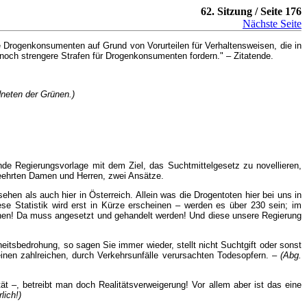
62. Sitzung / Seite 176
Nächste Seite
 Drogenkonsumenten auf Grund von Vorurteilen für Verhaltensweisen, die in
noch strengere Strafen für Drogenkonsumenten fordern." – Zitatende.
dneten der Grünen.)
nde Regierungsvorlage mit dem Ziel, das Suchtmittelgesetz zu novellieren,
 geehrten Damen und Herren, zwei Ansätze.
sehen als auch hier in Österreich. Allein was die Drogentoten hier bei uns in
ese Statistik wird erst in Kürze erscheinen – werden es über 230 sein; im
ehen! Da muss angesetzt und gehandelt werden! Und diese unsere Regierung
itsbedrohung, so sagen Sie immer wieder, stellt nicht Suchtgift oder sonst
seinen zahlreichen, durch Verkehrsunfälle verursachten Todesopfern. –
(Abg.
tät –, betreibt man doch Realitätsverweigerung! Vor allem aber ist das eine
lich!)