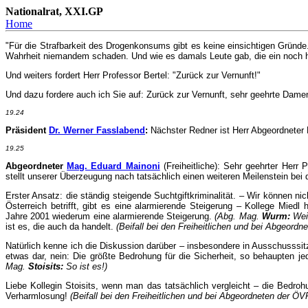
Nationalrat, XXI.GP
Home
"Für die Strafbarkeit des Drogenkonsums gibt es keine einsichtigen Gründ
Wahrheit niemandem schaden. Und wie es damals Leute gab, die ein noch hä
Und weiters fordert Herr Professor Bertel: "Zurück zur Vernunft!"
Und dazu fordere auch ich Sie auf: Zurück zur Vernunft, sehr geehrte Dame
19.24
Präsident
Dr. Werner Fasslabend
:
Nächster Redner ist Herr Abgeordneter 
19.25
Abgeordneter
Mag. Eduard Mainoni
(Freiheitliche): Sehr geehrter Herr
stellt unserer Überzeugung nach tatsächlich einen weiteren Meilenstein bei
Erster Ansatz: die ständig steigende Suchtgiftkriminalität. – Wir können nic
Österreich betrifft, gibt es eine alarmierende Steigerung – Kollege Mied
Jahre 2001 wiederum eine alarmierende Steigerung.
(Abg. Mag.
Wurm:
Wei
ist es, die auch da handelt.
(Beifall bei den Freiheitlichen und bei Abgeordn
Natürlich kenne ich die Diskussion darüber – insbesondere in Ausschusssit
etwas dar, nein: Die größte Bedrohung für die Sicherheit, so behaupten je
Mag.
Stoisits:
So ist es!)
Liebe Kollegin Stoisits, wenn man das tatsächlich vergleicht – die Bedrohu
Verharmlosung!
(Beifall bei den Freiheitlichen und bei Abgeordneten der ÖV