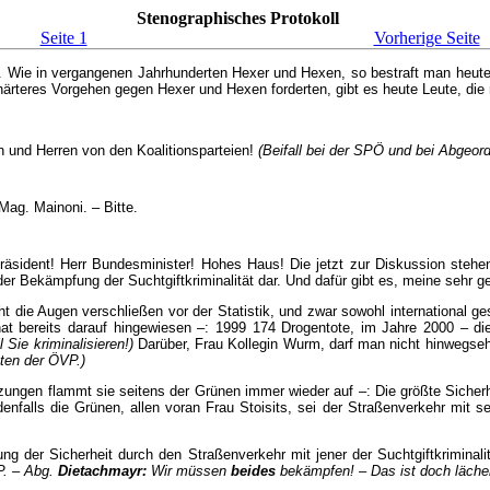
Stenographisches Protokoll
Seite 1
Vorherige Seite
e. Wie in vergangenen Jahrhunderten Hexer und Hexen, so bestraft man heute
rteres Vorgehen gegen Hexer und Hexen forderten, gibt es heute Leute, die 
n und Herren von den Koalitionsparteien!
(Beifall bei der SPÖ und bei Abgeor
Mag. Mainoni. – Bitte.
 Präsident! Herr Bundesminister! Hohes Haus! Die jetzt zur Diskussion stehe
 der Bekämpfung der Suchtgiftkriminalität dar. Und dafür gibt es, meine sehr
ht die Augen verschließen vor der Statistik, und zwar sowohl international ge
l hat bereits darauf hingewiesen –: 1999 174 Drogentote, im Jahre 2000 – di
l Sie kriminalisieren!)
Darüber, Frau Kollegin Wurm, darf man nicht hinwegs
eten der ÖVP.)
zungen flammt sie seitens der Grünen immer wieder auf –: Die größte Sicherhe
denfalls die Grünen, allen voran Frau Stoisits, sei der Straßenverkehr mit 
ng der Sicherheit durch den Straßenverkehr mit jener der Suchtgiftkriminali
P. – Abg.
Dietachmayr:
Wir müssen
beides
bekämpfen! – Das ist doch lächer