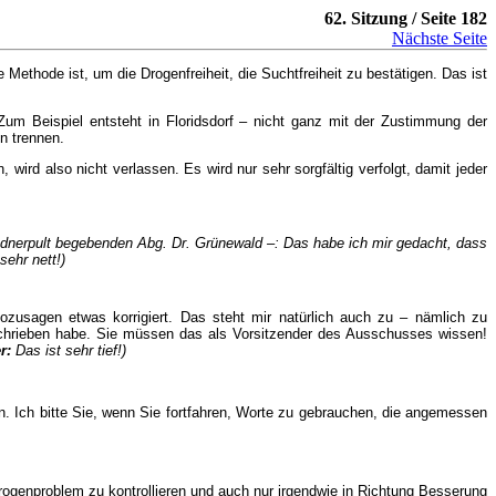
62. Sitzung / Seite 182
Nächste Seite
 Methode ist, um die Drogenfreiheit, die Suchtfreiheit zu bestätigen. Das ist
Zum Beispiel entsteht in Floridsdorf – nicht ganz mit der Zustimmung der
n trennen.
wird also nicht verlassen. Es wird nur sehr sorgfältig verfolgt, damit jeder
nerpult begebenden Abg. Dr. Grünewald –: Das habe ich mir gedacht, dass
ehr nett!)
ozusagen etwas korrigiert. Das steht mir natürlich auch zu – nämlich zu
erschrieben habe. Sie müssen das als Vorsitzender des Ausschusses wissen!
er:
Das ist sehr tief!)
. Ich bitte Sie, wenn Sie fortfahren, Worte zu gebrauchen, die angemessen
rogenproblem zu kontrollieren und auch nur irgendwie in Richtung Besserung