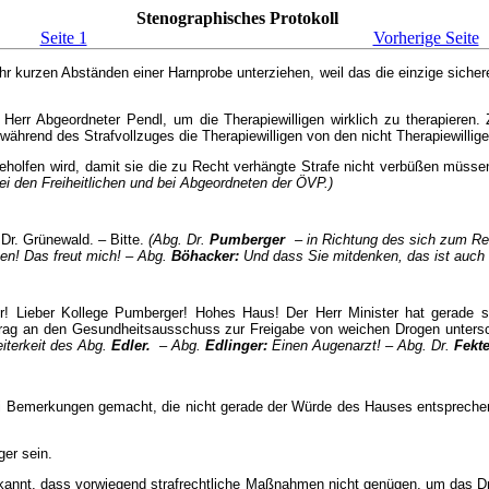
Stenographisches Protokoll
Seite 1
Vorherige Seite
hr kurzen Abständen einer Harnprobe unterziehen, weil das die einzige sichere
Herr Abgeordneter Pendl, um die Therapiewilligen wirklich zu therapieren. 
während des Strafvollzuges die Therapiewilligen von den nicht Therapiewillige
geholfen wird, damit sie die zu Recht verhängte Strafe nicht verbüßen müssen, 
bei den Freiheitlichen und bei Abgeordneten der ÖVP.)
 Dr. Grünewald. – Bitte.
(Abg. Dr.
Pumberger
– in Richtung des sich zum Red
en! Das freut mich! – Abg.
Böhacker:
Und dass Sie mitdenken, das ist auch s
er! Lieber Kollege Pumberger! Hohes Haus! Der Herr Minister hat gerade s
en Antrag an den Gesundheitsausschuss zur Freigabe von weichen Drogen unt
eiterkeit des Abg.
Edler.
– Abg.
Edlinger:
Einen Augenarzt! – Abg. Dr.
Fekt
ei Bemerkungen gemacht, die nicht gerade der Würde des Hauses entsprechen
ger sein.
e erkannt, dass vorwiegend strafrechtliche Maßnahmen nicht genügen, um das D