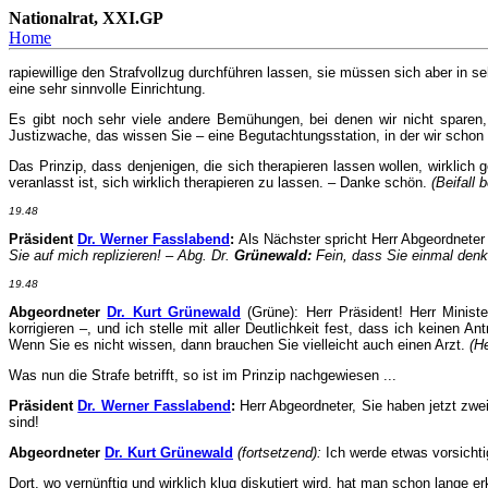
Nationalrat, XXI.GP
Home
rapiewillige den Strafvollzug durchführen lassen, sie müssen sich aber in se
eine sehr sinnvolle Einrichtung.
Es gibt noch sehr viele andere Bemühungen, bei denen wir nicht sparen, 
Justizwache, das wissen Sie – eine Begutachtungsstation, in der wir schon 
Das Prinzip, dass denjenigen, die sich therapieren lassen wollen, wirklich 
veranlasst ist, sich wirklich therapieren zu lassen. – Danke schön.
(Beifall 
19.48
Präsident
Dr. Werner Fasslabend
:
Als Nächster spricht Herr Abgeordneter
Sie auf mich replizieren! – Abg. Dr.
Grünewald:
Fein, dass Sie einmal denk
19.48
Abgeordneter
Dr. Kurt Grünewald
(Grüne): Herr Präsident! Herr Minist
korrigieren –, und ich stelle mit aller Deutlichkeit fest, dass ich kein
Wenn Sie es nicht wissen, dann brauchen Sie vielleicht auch einen Arzt.
(H
Was nun die Strafe betrifft, so ist im Prinzip nachgewiesen ...
Präsident
Dr. Werner Fasslabend
:
Herr Abgeordneter, Sie haben jetzt zw
sind!
Abgeordneter
Dr. Kurt Grünewald
(fortsetzend):
Ich werde etwas vorsichti
Dort, wo vernünftig und wirklich klug diskutiert wird, hat man schon lang