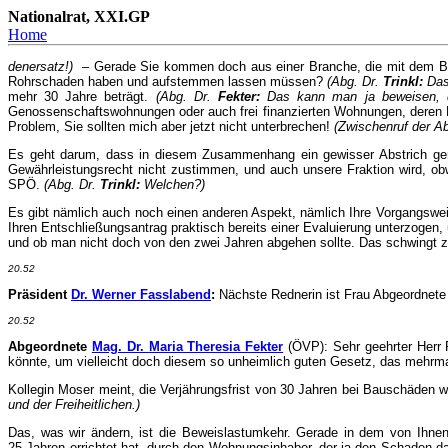
Nationalrat, XXI.GP
Home
denersatz!)
– Gerade Sie kommen doch aus einer Branche, die mit dem Bau
Rohrschaden haben und aufstemmen lassen müssen?
(Abg. Dr.
Trinkl:
Das
mehr 30 Jahre beträgt.
(Abg. Dr.
Fekter:
Das kann man ja beweisen, d
Genossenschaftswohnungen oder auch frei finanzierten Wohnungen, deren Er
Problem, Sie sollten mich aber jetzt nicht unterbrechen!
(Zwischenruf der Ab
Es geht darum, dass in diesem Zusammenhang ein gewisser Abstrich gem
Gewährleistungsrecht nicht zustimmen, und auch unsere Fraktion wird, ob
SPÖ.
(Abg. Dr.
Trinkl:
Welchen?)
Es gibt nämlich auch noch einen anderen Aspekt, nämlich Ihre Vorgangswei
Ihren Entschließungsantrag praktisch bereits einer Evaluierung unterzogen, 
und ob man nicht doch von den zwei Jahren abgehen sollte. Das schwingt z
20.52
Präsident
Dr. Werner Fasslabend
:
Nächste Rednerin ist Frau Abgeordnete D
20.52
Abgeordnete
Mag. Dr. Maria Theresia Fekter
(ÖVP): Sehr geehrter Herr 
könnte, um vielleicht doch diesem so unheimlich guten Gesetz, das mehrm
Kollegin Moser meint, die Verjährungsfrist von 30 Jahren bei Bauschäden w
und der Freiheitlichen.)
Das, was wir ändern, ist die Beweislastumkehr. Gerade in dem von Ihne
25 Jahren errichtet hat, durch den Wohnungsinhaber, der ja den Schaden dahe