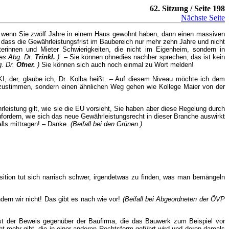
62. Sitzung / Seite 198
Nächste Seite
, wenn Sie zwölf Jahre in einem Haus gewohnt haben, dann einen massiven
, dass die Gewährleistungsfrist im Baubereich nur mehr zehn Jahre und nicht
rinnen und Mieter Schwierigkeiten, die nicht im Eigenheim, sondern in
es Abg. Dr.
Trinkl.
)
– Sie können ohnedies nachher sprechen, das ist kein
. Dr.
Ofner.
)
Sie können sich auch noch einmal zu Wort melden!
 der, glaube ich, Dr. Kolba heißt. – Auf diesem Niveau möchte ich dem
t zustimmen, sondern einen ähnlichen Weg gehen wie Kollege Maier von der
istung gilt, wie sie die EU vorsieht, Sie haben aber diese Regelung durch
zufordern, wie sich das neue Gewährleistungsrecht in dieser Branche auswirkt
lls mittragen! – Danke.
(Beifall bei den Grünen.)
ition tut sich narrisch schwer, irgendetwas zu finden, was man bemängeln
ern wir nicht! Das gibt es nach wie vor!
(Beifall bei Abgeordneten der ÖVP
st der Beweis gegenüber der Baufirma, die das Bauwerk zum Beispiel vor
cht mehr gibt, die in einer anderen Rechtsform geführt wird und deren damals