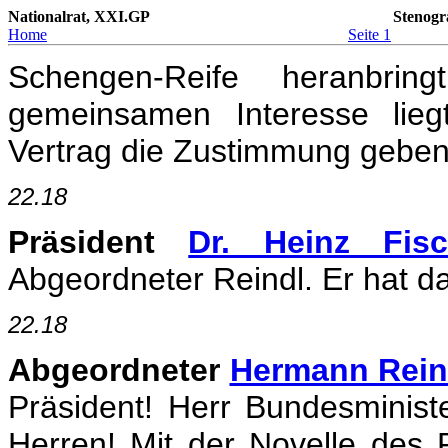
Nationalrat, XXI.GP
Stenogr
Home
Seite 1
Schengen-Reife heranbri
gemeinsamen Interesse lie
Vertrag die Zustimmung gebe
22.18
Präsident
Dr. Heinz Fisc
Abgeordneter Reindl. Er hat d
22.18
Abgeordneter
Hermann Rein
Präsident! Herr Bundesmini
Herren! Mit der Novelle des