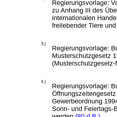
Regierungsvorlage: Vo
zu Anhang III des Üb
internationalen Hande
freilebender Tiere un
3.)
Regierungsvorlage: B
Musterschutzgesetz 1
(Musterschutzgesetz-
4.)
Regierungsvorlage: B
Öffnungszeitengesetz 
Gewerbeordnung 1994,
Sonn- und Feiertags-B
werden
(80 d.B.)