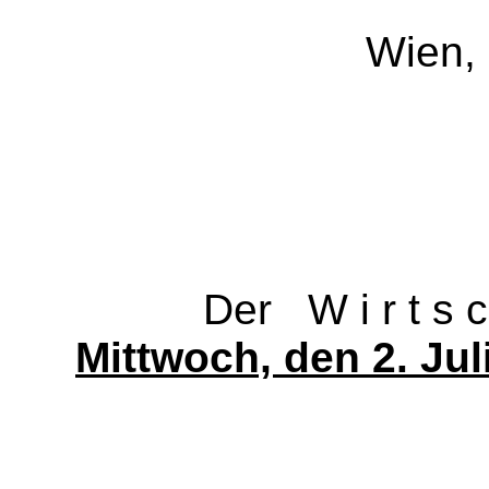
Wien,
Der W i r t s c h a 
Mittwoch, den 2. Jul