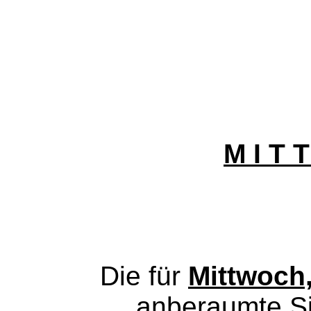
M I T T
Die für
Mittwoch,
anberaumte Si