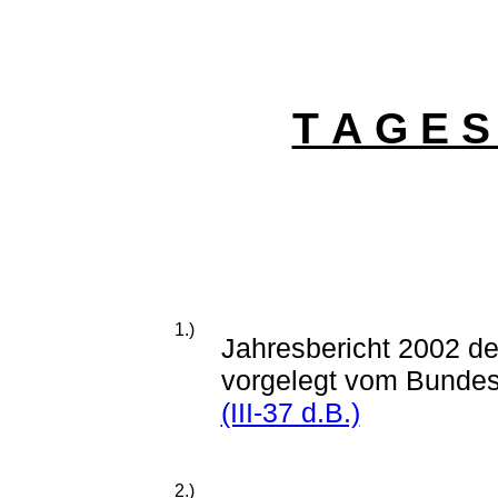
T A G E S
1.)
Jahresbericht 2002 d
vorgelegt vom Bundesm
(III-37 d.B.)
2.)