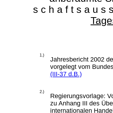
s c h a f t s a u 
Tage
1.)
Jahresbericht 2002 d
vorgelegt vom Bundesm
(III-37 d.B.)
2.)
Regierungsvorlage: Vo
zu Anhang III des Üb
internationalen Hande