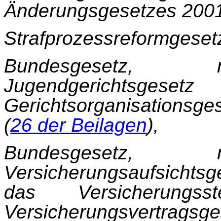
Änderungsgesetzes 2001
Strafprozessreformgesetz
Bundesgeset
Jugendgerichtsg
Gerichtsorganisationsg
(
26 der Beilagen
),
Bundesgeset
Versicherungsaufsichtsge
das Ver­sicherungs
Versicherungsver