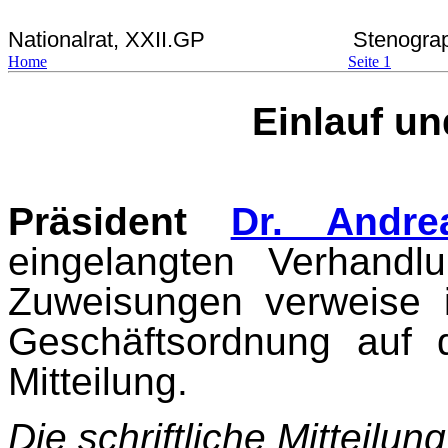
Nationalrat, XXII.GP
Stenograp
Home
Seite 1
Einlauf u
Präsident
Dr. Andre
eingelangten Verhand
Zuweisungen verweise
Geschäftsordnung auf di
Mitteilung.
Die schriftliche Mitteilun