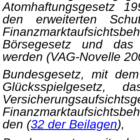
Atomhaftungsge­setz 1
den erweiterten Schu
Finanzmarkt­aufsic
Börsegesetz und das 
werden (VAG-Novelle 200
Bundesgesetz, mit de
Glücksspielgesetz, d
Versicherungsauf
Finanzmarktauf­sichtsb
den (
32 der Beilagen
),