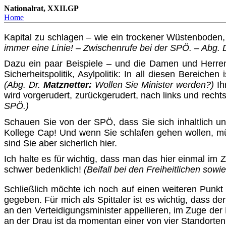
Nationalrat, XXII.GP
Home
Kapital zu schlagen – wie ein trockener Wüstenboden
immer eine Linie! – Zwischenrufe bei der SPÖ. – Abg. 
Dazu ein paar Beispiele – und die Damen und Herren vo
Sicher­heits­­politik, Asylpolitik: In all diesen Berei
(Abg. Dr.
Matznetter:
Wollen Sie Minister werden?)
Ih
wird vorgerudert, zurückgerudert, nach links und rech
SPÖ.)
Schauen Sie von der SPÖ, dass Sie sich inhaltlich un
Kollege Cap! Und wenn Sie schlafen gehen wollen, müs
sind Sie aber sicherlich hier.
Ich halte es für wichtig, dass man das hier einmal i
schwer bedenklich!
(Beifall bei den Freiheitlichen sow
Schließlich möchte ich noch auf einen weiteren Punkt 
gegeben. Für mich als Spittaler ist es wichtig, dass d
an den Verteidigungsminister appellieren, im Zuge der N
an der Drau ist da momentan einer von vier Standorten,