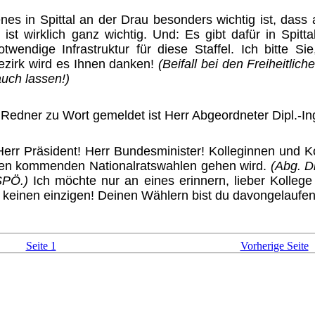
es in Spittal an der Drau beson­ders wichtig ist, dass a
 ist wirklich ganz wichtig. Und: Es gibt dafür in Spitt
twendige Infrastruktur für diese Staffel. Ich bitte S
ezirk wird es Ihnen danken!
(Beifall bei den Freiheitli
uch lassen!)
Redner zu Wort gemeldet ist Herr Abgeordneter Dipl.-In
Herr Präsident! Herr Bundes­minister! Kolleginnen und 
den kommenden Nationalrats­wahlen gehen wird.
(Abg. Di
 SPÖ.)
Ich möchte nur an eines erinnern, lieber Kolle
r, keinen einzigen! Deinen Wählern bist du davongelaufe
Seite 1
Vorherige Seite