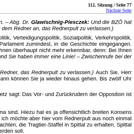
112. Sitzung / Seite 77
Nächste Seite
en. – Abg. Dr.
Glawischnig-Piesczek:
Und die BZÖ hat
 dem Redner an, das Rednerpult zu verlassen.)
 Verteidigungspolitik, Sozialpolitik, Verkehrspolitik,
 im Parlament zumindest, in die Geschichte eingegangen.
i Ihnen überhaupt nicht mehr erkennbar, denn: Bei Ihnen
 und Sie haben immer eine Linie! – Zwischenrufe bei der
Redner, das Rednerpult zu verlassen.)
Auch Sie, Herr
dann können Sie ja wieder hinaus gehen. Bis zwölf Uhr
tz sagt: Das Vor- und Zurückrudern der Opposition ist
a sind. Hiezu hat es ja offensichtlich breiten Konsens
rd, ich möchte aber hier vom Rednerpult aus noch einmal
en, die Tragtier-Staffel in Spittal zu erhalten. Spittal
erden soll.