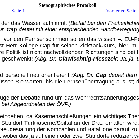
Stenographisches Protokoll
Seite 1
Vorherige Seite
, der das Wasser aufnimmt.
(Beifall bei den Freiheitlich
Dr.
Cap
deutet mit einer ent­sprechenden Handbewegung
r den Fernsehschirmen sollen das wissen –: EU-Politik,
chen ist Herr Kollege Cap für seinen Zickzack-Kurs, hier
re Politik ist nicht nachvollziehbar, Richtungen sind be
ts geschwenkt!
(Abg. Dr.
Gla­wisch­nig-Piesczek:
Ja, ja,
d personell neu orientieren!
(Abg. Dr.
Cap
deutet dem 
sen Sie warten, bis die Fernseh­übertragung aus ist; 
m Zuge der Debatte rund um das Wehrrechtsänderungsgese
ie bei Abgeordneten der ÖVP.)
eingehen, da Kasernen­schließungen ein wichtiges Them
er Standort Türkkaserne/Spittal an der Drau erhalten wi
eugestaltung der Kompanien und Bataillone darauf zu acht
 wobei das ja auf einen oder zwei Standorte reduziert w