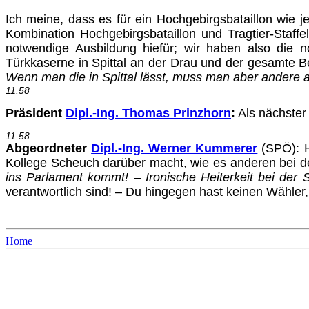
Ich meine, dass es für ein Hochgebirgsbataillon wie jen
Kom­bination Hochgebirgsbataillon und Tragtier-Staffel
notwendige Aus­bildung hiefür; wir haben also die no
Türkkaserne in Spittal an der Drau und der gesamte B
Wenn man die in Spittal lässt, muss man aber andere a
11.58
Präsident
Dipl.-Ing. Thomas Prinzhorn
:
Als nächster 
11.58
Abgeordneter
Dipl.-Ing. Werner Kummerer
(SPÖ)
: 
Kollege Scheuch darüber macht, wie es anderen bei 
ins Parlament kommt! – Ironische Heiterkeit bei der
verant­wortlich sind! – Du hingegen hast keinen Wähle
Home