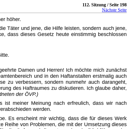
112. Sitzung / Seite 198
Nächste Seite
her höher.
ie Täter und jene, die Hilfe leisten, sondern auch jene,
anke, dass dieses Gesetz heute einstimmig beschlossen
tte.
r geehrte Damen und Herren! Ich möchte mich zunächst
amtenbereich und in den Haftanstalten erstmalig auch
tnisse zu verbessern, sondern nunmehr auch darangeht,
rung des Haftraumes zu diskutieren. Ich glaube daher,
rdneten der ÖVP.)
ist meiner Meinung nach erfreulich, dass wir nach
 verabschieden werden.
. Es erscheint mir wichtig, dass die für dieses Werk
ze Reihe von Problemen, die mit der Umsetzung dieses