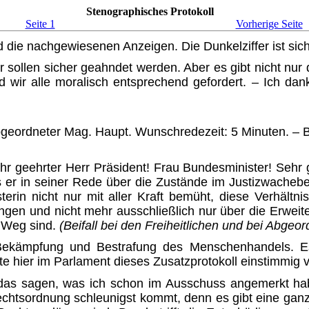
Stenographisches Protokoll
Seite 1
Vorherige Seite
 die nachgewiesenen Anzei­gen. Die Dunkelziffer ist sic
sollen sicher geahndet wer­den. Aber es gibt nicht nur d
nd wir alle moralisch entsprechend gefordert. – Ich d
geordneter Mag. Haupt. Wunschredezeit: 5 Minuten. – Bi
ehr geehrter Herr Präsident! Frau Bundesminister! Seh
er in seiner Rede über die Zustände im Justizwachebe
isterin nicht nur mit aller Kraft bemüht, diese Verhäl
gen und nicht mehr ausschließlich nur über die Erweite
n Weg sind.
(Beifall bei den Freiheitlichen und bei Abgeo
Bekämpfung und Bestrafung des Menschenhandels. Es 
te hier im Parlament dieses Zusatzprotokoll einstimmig
s sagen, was ich schon im Aus­schuss angemerkt habe
chtsordnung schleunigst kommt, denn es gibt eine gan