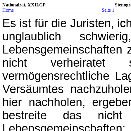
Nationalrat, XXII.GP
Stenogr
Home
Seite 1
Es ist für die Juristen, i
unglaublich schwier
Lebensgemeinschaften 
nicht ver­heirate
vermögensrechtliche La
Ver­säumtes nachzuhol
hier nachholen, ergebe
bestreite das nich
Lebensgemeinschaften