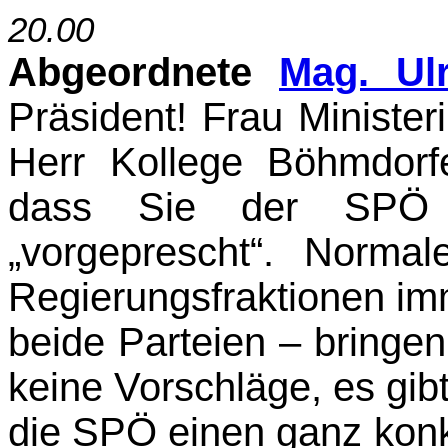
20.00
Abgeordnete
Mag. Ul
Präsident! Frau Ministe
Herr Kollege Böhmdorfe
dass Sie der SPÖ j
„vorgeprescht“. Norma
Regie­rungsfraktionen imm
beide Parteien – bringen 
keine Vorschläge, es gibt
die SPÖ einen ganz konk