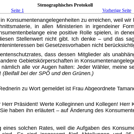
Stenographisches Protokoll
Seite 1
Vorherige Seite
n Konsumenten­angelegen­heiten zu erreichen, weil wir
ittsmaterie, in allen Ministerien in irgendeiner F
onsumentenbelange eine positive Rolle spielen, in de
iesen Stellenwert nicht gibt. Ich denke – und das s
eninteressen bei Gesetzesvorhaben nicht berücksichti
ntenschutzrates, dass dessen Mitglieder als unabhän
 andere Gebietskörperschaften in Konsumentenangelegen
ns nämlich alle vor Augen halten: Jeder Wähler, meine
n!
(Beifall bei der SPÖ und den Grünen.)
Rednerin zu Wort gemeldet ist Frau Abgeordnete Tamandl
r Herr Präsident! Werte Kolle­ginnen und Kollegen! Her
– Sie haben ihn erläutert – auf Änderung des Konsumen
ung eines solchen Rates, weil die Aufgaben des Konsum