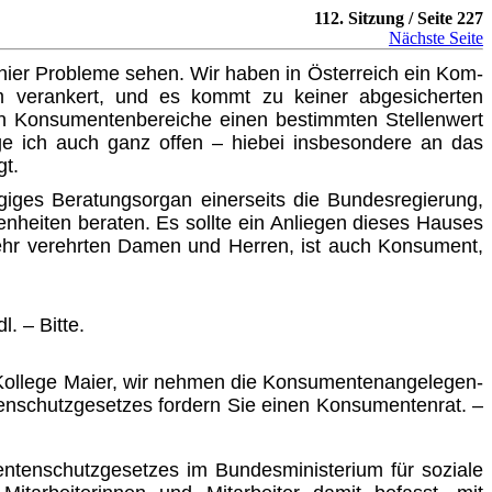
112. Sitzung / Seite 227
Nächste Seite
 hier Probleme sehen. Wir haben in Österreich ein Kom­
orm verankert, und es kommt zu keiner abgesicherten
nen Konsumentenbereiche einen bestimmten Stellenwert
age ich auch ganz offen – hiebei insbesondere an das
gt.
giges Beratungsorgan einerseits die Bundesregierung,
heiten beraten. Es sollte ein Anliegen dieses Hauses
 sehr verehrten Damen und Herren, ist auch Konsument,
. – Bitte.
r Kollege Maier, wir nehmen die Konsumenten­angelegen­
tenschutzgesetzes fordern Sie einen Konsumentenrat. –
entenschutzgesetzes im Bundesministerium für soziale