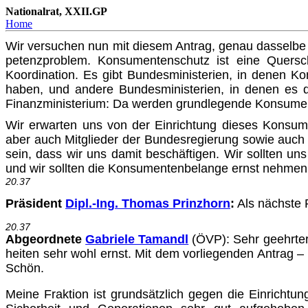
Nationalrat, XXII.GP
Home
Wir versuchen nun mit diesem Antrag, genau dasselbe i
petenzproblem. Konsumentenschutz ist eine Querschn
Koordination. Es gibt Bundesministerien, in denen K
haben, und andere Bun­desministerien, in denen es d
Finanzministerium: Da werden grund­legende Konsument
Wir erwarten uns von der Einrichtung dieses Konsume
aber auch Mitglieder der Bundesregierung sowie auch
sein, dass wir uns damit beschäftigen. Wir sollten u
und wir sollten die Konsumentenbelange ernst nehme
20.37
Präsident
Dipl.-Ing. Thomas Prinzhorn
:
Als nächste 
20.37
Abgeordnete
Gabriele Tamandl
(ÖVP)
: Sehr geehrte
heiten sehr wohl ernst. Mit dem vorliegenden Antrag 
Schön.
Meine Fraktion ist grundsätzlich gegen die Einricht