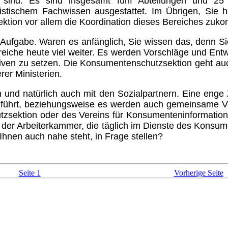
sind. Es sind insgesamt fünf Abteilungen und 25 M
ristischem Fachwissen ausgestattet. Im Übrigen, Sie 
ktion vor allem die Koordination dieses Bereiches zuk
 Aufgabe. Waren es anfänglich, Sie wissen das, denn Si
bereiche heute viel weiter. Es werden Vorschläge und En
iven zu setzen. Die Konsu­menten­schutzsektion geht a
er Ministerien.
und natürlich auch mit den Sozialpartnern. Eine eng
 führt, beziehungsweise es werden auch gemeinsame Ve
tzsektion oder des Vereins für Kon­sumenteninformation 
der Arbeiterkammer, die täglich im Dienste des Konsumen
Ihnen auch nahe steht, in Frage stellen?
Seite 1
Vorherige Seite