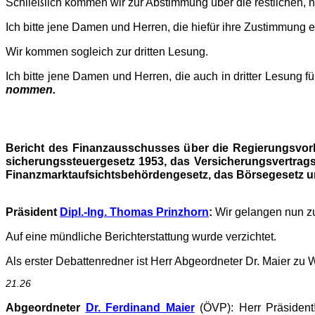
Schließlich kommen wir zur Abstimmung über die restlichen, 
Ich bitte jene Damen und Herren, die hiefür ihre Zustimmung e
Wir kommen sogleich zur
dritten Lesung
.
Ich bitte jene Damen und Herren, die auch in
dritter Lesung
fü
nom­men.
Bericht des Finanzausschusses über die Regierungsvorl
siche­­rungssteuergesetz 1953, das Versicherungsvertrag
Finanz­marktaufsichtsbehördengesetz, das Börsegesetz u
Präsident
Dipl.-Ing. Thomas Prinzhorn
:
Wir gelangen nun z
Auf eine mündliche Berichterstattung wurde verzichtet.
Als erster Debattenredner ist Herr Abgeordneter Dr. Maier zu W
21.26
Abgeordneter
Dr. Ferdinand Maier
(ÖVP): Herr Präsident!