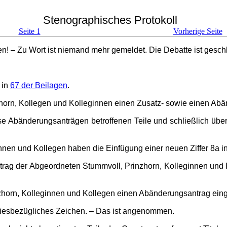
Stenographisches Protokoll
Seite 1
Vorherige Seite
en! – Zu Wort ist niemand mehr gemeldet. Die Debatte ist gesch
 in
67 der Beilagen
.
zhorn, Kollegen und Kolleginnen einen Zusatz- sowie einen Ab
 Abänderungsanträgen betroffe­nen Teile und schließlich über 
nen und Kollegen haben die Ein­fü­gung einer neuen Ziffer 8a in 
ntrag der Abgeordneten Stumm­voll, Prinzhorn, Kolleginnen und
orn, Kolleginnen und Kollegen einen Abänderungsantrag eingebrac
 diesbezügliches Zeichen. – Das ist an­genommen.