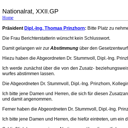
Nationalrat, XXII.GP
Home
Präsident
Dipl.-Ing. Thomas Prinzhorn
:
Bitte Platz zu nehm
Die Frau Berichterstatterin wünscht kein Schlusswort.
Damit gelangen wir zur
Abstimmung
über den Gesetzentwurf
Hiezu haben die Abgeordneten Dr. Stummvoll, Dipl.-Ing. Prin
Ich werde zunächst über die von den Zusatz- beziehungsweise
wur­fes abstimmen lassen.
Die Abgeordneten Dr. Stummvoll, Dipl.-Ing. Prinzhorn, Kollegin
Ich bitte jene Damen und Herren, die sich für diesen Zusatza
und damit angenommen.
Ferner haben die Abgeordneten Dr. Stummvoll, Dipl.-Ing. Prinzh
Ich bitte jene Damen und Herren, die hiefür eintreten, um ein