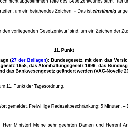
noch nicht abgestimmten Teile des Gesetzentwurfes samt Titel 
rteilen, um ein bejahendes Zei­chen. – Das ist
einstimmig
ange
r den vorliegenden Gesetzentwurf sind, um ein Zeichen der Zu
11. Punkt
age (
27 der Beilagen
): Bundes­ge­setz, mit dem das Versi
sgesetz 1958, das Atomhaf­tungs­gesetz 1999, das Bundesg
nd das Bankwesengesetz ge­ändert werden (VAG-Novelle 20
um 11. Punkt der Tagesordnung.
ort gemeldet. Freiwillige Rede­zeit­beschränkung: 5 Minuten. – B
 Herr Minister! Meine sehr geehrten Damen und Herren! An s