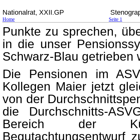
Nationalrat, XXII.GP
Stenograp
Home
Seite 1
Punkte zu sprechen, übe
in die unser Pensionssys
Schwarz-Blau getrieben w
Die Pensionen im ASV
Kollegen Maier jetzt gle
von der Durchschnittspen
die Durchschnitts-ASV
Bereich der K
Begutachtungsentwurf z